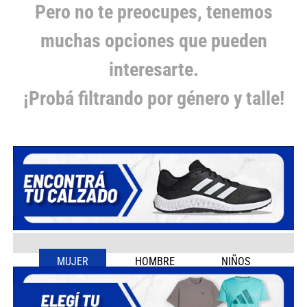
Pero no te preocupes, tenemos
muchas opciones que pueden
interesarte.
¡Probá filtrando por género y talle!
MUJER
HOMBRE
NIÑOS
35
36
37
38