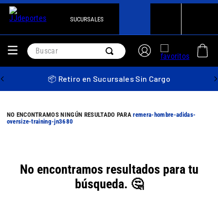
SUCURSALES
Buscar
📦 Retiro en Sucursales Sin Cargo
remera-hombre-adidas-
oversize-training-jn3680
No encontramos resultados para tu
búsqueda. 🤔