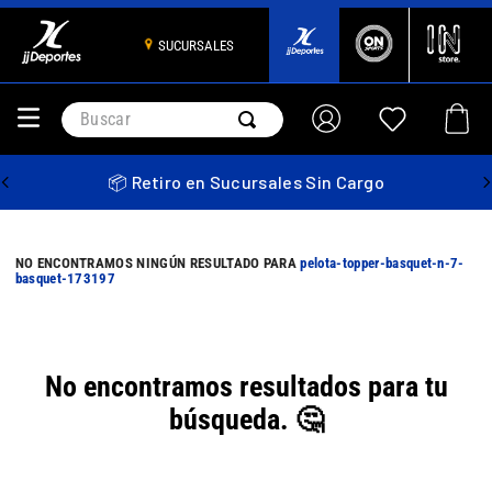
SUCURSALES
Buscar
📦 Retiro en Sucursales Sin Cargo
pelota-topper-basquet-n-7-
basquet-173197
No encontramos resultados para tu
búsqueda. 🤔