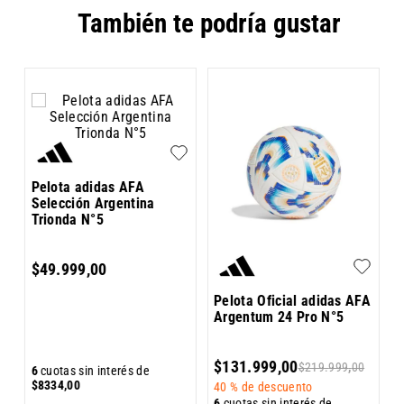
También te podría gustar
P
A
Pelota adidas AFA
Selección Argentina
Trionda N°5
$
49
.
999
,
00
Pelota Oficial adidas AFA
Argentum 24 Pro N°5
6
$
131
.
999
,
00
$
219
.
999
,
00
$
6
cuotas sin interés de
$
8334
,
00
40 %
de descuento
6
cuotas sin interés de