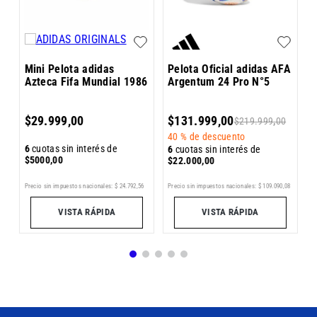
Mini Pelota adidas
Pelota Oficial adidas AFA
Azteca Fifa Mundial 1986
Argentum 24 Pro N°5
6
$
29
.
999
,
00
$
131
.
999
,
00
$
219
.
999
,
00
$
40 %
de descuento
6
cuotas sin interés de
6
cuotas sin interés de
$
5000
,
00
$
22
.
000
,
00
7
Pr
Precio sin impuestos nacionales:
$
24
.
792
,
56
Precio sin impuestos nacionales:
$
109
.
090
,
08
VISTA RÁPIDA
VISTA RÁPIDA