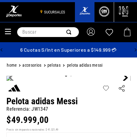
SUCURSALES
Buscar
6 Cuotas S/Int en Superiores a $149.999 💳
accesorios
pelotas
pelota adidas messi
Pelota adidas Messi
Referencia
:
JW1347
$
49
.
999
,
00
Precio sin impuestos nacionales:
$
41
.
321
,
49