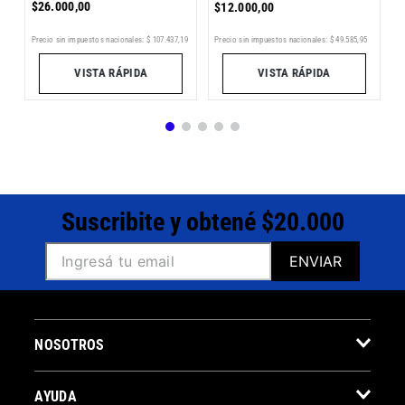
$
26
.
000
,
00
$
12
.
000
,
00
7
Pr
Precio sin impuestos nacionales:
$
107
.
437
,
19
Precio sin impuestos nacionales:
$
49
.
585
,
95
VISTA RÁPIDA
VISTA RÁPIDA
Suscribite y obtené $20.000
ENVIAR
NOSOTROS
AYUDA