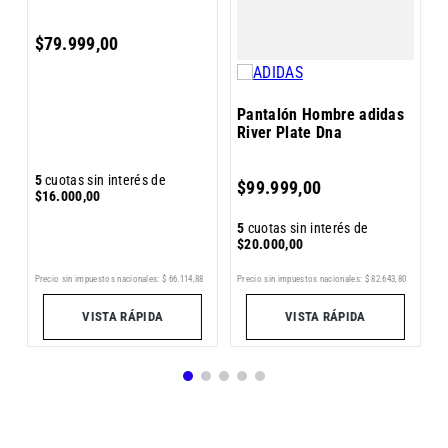
$
79
.
999
,
00
Pantalón Hombre adidas
River Plate Dna
5
5
cuotas sin interés de
$
99
.
999
,
00
$
$
16
.
000
,
00
5
cuotas sin interés de
$
20
.
000
,
00
0
Precio sin impuestos nacionales:
$
66
.
114
,
88
Pr
Precio sin impuestos nacionales:
$
82
.
643
,
80
VISTA RÁPIDA
VISTA RÁPIDA