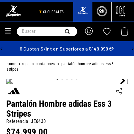
SUCURSALES
Buscar
6 Cuotas S/Int en Superiores a $149.999 💳
ropa
pantalones
pantalón hombre adidas ess 3
stripes
Pantalón Hombre adidas Ess 3
Stripes
Referencia
:
JE6430
$
74
.
999
,
00