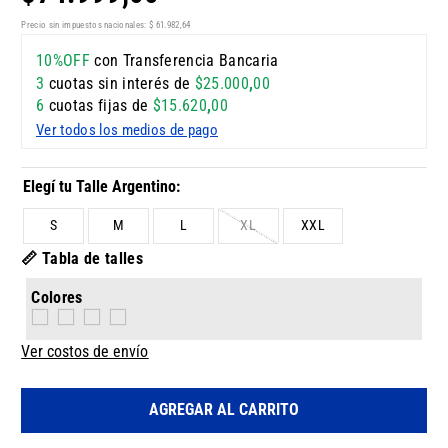
Precio sin impuestos nacionales:
$
61
.
982
,
64
10%OFF
con Transferencia Bancaria
3
cuotas sin interés de
$
25
.
000
,
00
6
cuotas fijas de
$
15
.
620
,
00
Ver todos los medios de pago
S
M
L
XL
XXL
📏 Tabla de talles
Colores
Ver costos de envío
AGREGAR AL CARRITO