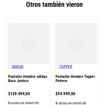
Otros también vieron
k
P
D
Pantalón Hombre adidas
Pantalón Hombre Topper
Boca Juniors
Potrero
5
$
129
.
999
,
00
$
59
.
999
,
00
$
5
cuotas sin interés de
5
cuotas sin interés de