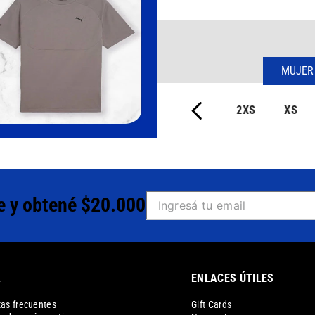
MUJER
2XS
XS
e y obtené $20.000
A
ENLACES ÚTILES
as frecuentes
Gift Cards