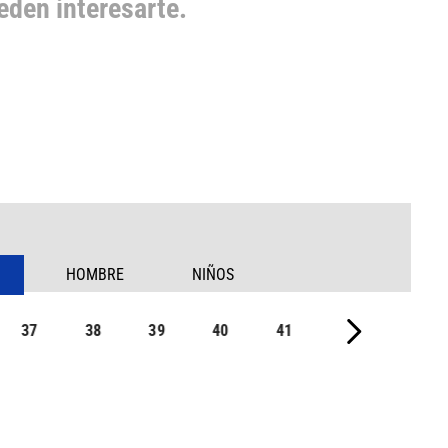
den interesarte.
HOMBRE
NIÑOS
37
38
39
40
41