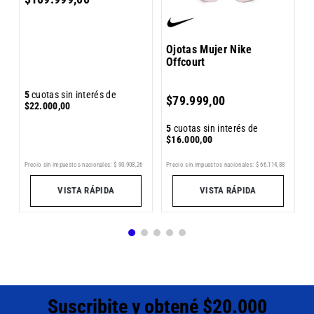
Ojotas Mujer Nike
Offcourt
5
5
cuotas sin interés de
$
79
.
999
,
00
$
$
22
.
000
,
00
5
cuotas sin interés de
$
16
.
000
,
00
Precio sin impuestos nacionales:
$
90
.
908
,
26
Pr
6
Precio sin impuestos nacionales:
$
66
.
114
,
88
VISTA RÁPIDA
VISTA RÁPIDA
Suscribite y obtené $20.000