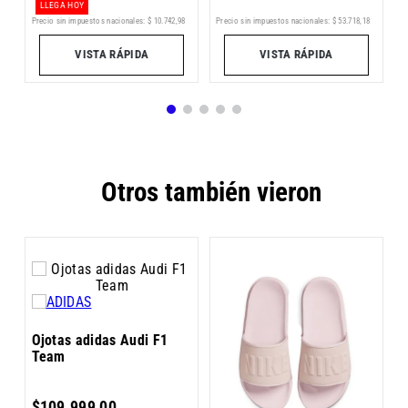
LLEGA HOY
Precio sin impuestos nacionales:
$
53
.
718
,
18
5
Precio sin impuestos nacionales:
$
10
.
742
,
98
Pr
VISTA RÁPIDA
VISTA RÁPIDA
Otros también vieron
O
Ojotas adidas Audi F1
D
Team
$
109
.
999
,
00