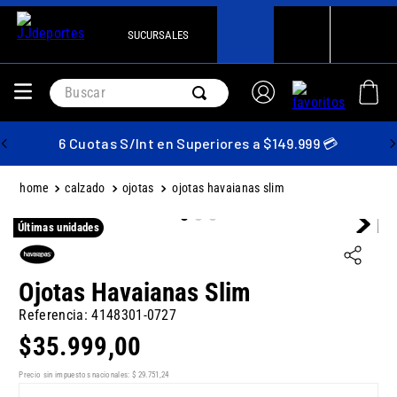
SUCURSALES
Buscar
6 Cuotas S/Int en Superiores a $149.999 💳
calzado
ojotas
ojotas havaianas slim
Últimas unidades
Ojotas Havaianas Slim
Referencia
:
4148301-0727
$
35
.
999
,
00
Precio sin impuestos nacionales:
$
29
.
751
,
24