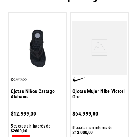
O
O
Ojotas Niños Cartago
Ojotas Mujer Nike Victori
Alabama
One
5
$
12
.
999
,
00
$
64
.
999
,
00
$
5
cuotas sin interés de
5
cuotas sin interés de
$
2600
,
00
$
13
.
000
,
00