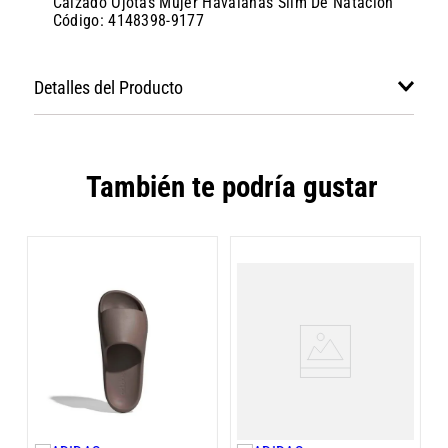
Calzado Ojotas Mujer Havaianas Slim De Natación
Código: 4148398-9177
Detalles del Producto
También te podría gustar
O