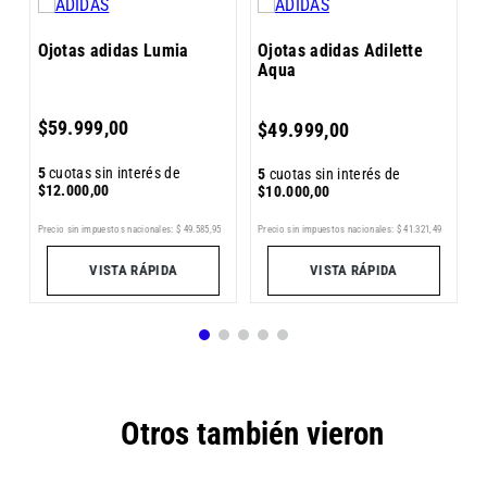
Ojotas adidas Lumia
Ojotas adidas Adilette
Aqua
5
$
59
.
999
,
00
$
$
49
.
999
,
00
5
cuotas sin interés de
5
cuotas sin interés de
$
12
.
000
,
00
$
10
.
000
,
00
Precio sin impuestos nacionales:
$
41
.
321
,
49
6
Precio sin impuestos nacionales:
$
49
.
585
,
95
Pr
VISTA RÁPIDA
VISTA RÁPIDA
Otros también vieron