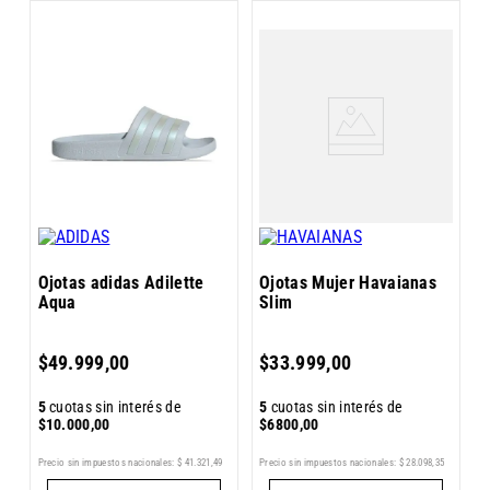
O
S
Ojotas adidas Adilette
Ojotas Mujer Havaianas
Aqua
Slim
5
$
49
.
999
,
00
$
33
.
999
,
00
$
5
cuotas sin interés de
5
cuotas sin interés de
$
10
.
000
,
00
$
6800
,
00
Pr
7
Precio sin impuestos nacionales:
$
41
.
321
,
49
Precio sin impuestos nacionales:
$
28
.
098
,
35