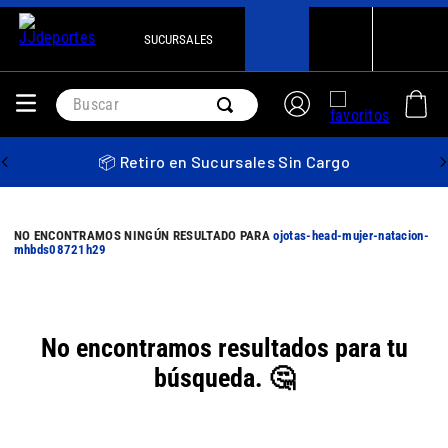
SUCURSALES
Buscar
📦 Retiro en Sucursales Sin Cargo
ojotas-head-mujer-natacion-
mhbds08721h29
No encontramos resultados para tu
búsqueda. 🤔