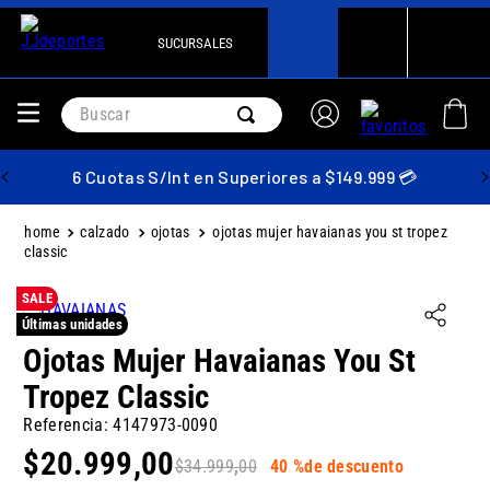
SUCURSALES
Buscar
6 Cuotas S/Int en Superiores a $149.999 💳
calzado
ojotas
ojotas mujer havaianas you st tropez
classic
SALE
Últimas unidades
Ojotas Mujer Havaianas You St
Tropez Classic
Referencia
:
4147973-0090
$
20
.
999
,
00
$
34
.
999
,
00
40 %
de descuento