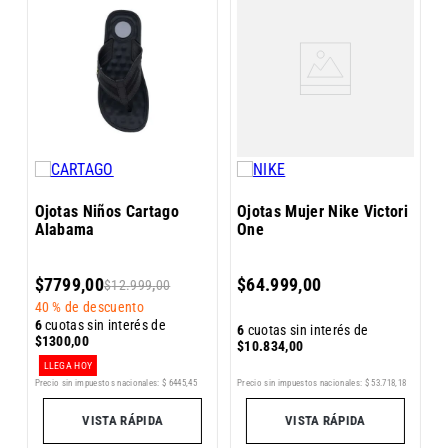
O
O
Ojotas Niños Cartago
Ojotas Mujer Nike Victori
Alabama
One
6
$
7799
,
00
$
64
.
999
,
00
$
12
.
999
,
00
$
40 %
de descuento
6
cuotas sin interés de
6
cuotas sin interés de
$
1300
,
00
$
10
.
834
,
00
LLEGA HOY
5
Precio sin impuestos nacionales:
$
53
.
718
,
18
Precio sin impuestos nacionales:
$
6445
,
45
Pr
VISTA RÁPIDA
VISTA RÁPIDA