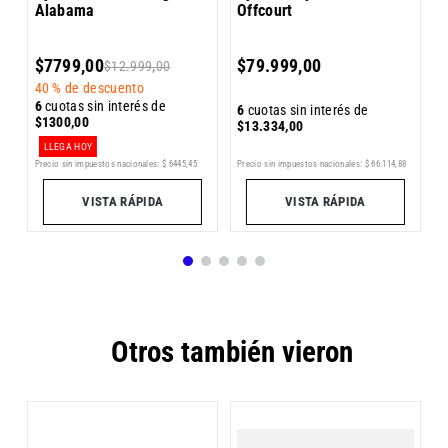
Alabama
Offcourt
6
$
7799
,
00
$
79
.
999
,
00
$
12
.
999
,
00
$
40 %
de descuento
6
cuotas sin interés de
6
cuotas sin interés de
$
1300
,
00
$
13
.
334
,
00
LLEGA HOY
1
Precio sin impuestos nacionales:
$
66
.
114
,
88
Precio sin impuestos nacionales:
$
6445
,
45
Pr
VISTA RÁPIDA
VISTA RÁPIDA
Otros también vieron