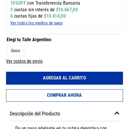
10%OFF
con Transferencia Bancaria
3
cuotas sin interés de
$
16
.
667
,
00
6
cuotas fijas de
$
10
.
414
,
00
Ver todos los medios de pago
Único
Ver costos de envío
AGREGAR AL CARRITO
COMPRAR AHORA
Descripción del Producto
Da un paso adelante en tu rutina deportiva con