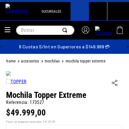
SUCURSALES
Buscar
6 Cuotas S/Int en Superiores a $149.999 💳
accesorios
mochilas
mochila topper extreme
Mochila Topper Extreme
Referencia
:
173527
$
49
.
999
,
00
Precio sin impuestos nacionales:
$
41
.
321
,
49