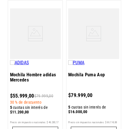
M
Mochila Hombre adidas
Mochila Puma Aop
Mercedes
5
$
79
.
999
,
00
$
55
.
999
,
00
$
79
.
999
,
00
$
30 %
de descuento
5
cuotas sin interés de
5
cuotas sin interés de
$
16
.
000
,
00
$
11
.
200
,
00
Precio sin impuestos nacionales:
$
46
.
280
,
17
Pr
Precio sin impuestos nacionales:
$
66
.
114
,
88