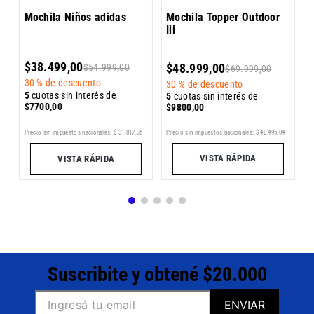
3
Mochila Niños adidas
Mochila Topper Outdoor
Iii
5
$
38
.
499
,
00
$
54
.
999
,
00
$
48
.
999
,
00
$
69
.
999
,
00
$
30 %
de descuento
30 %
de descuento
5
cuotas sin interés de
5
cuotas sin interés de
$
7700
,
00
$
9800
,
00
1
Precio sin impuestos nacionales:
$
40
.
495
,
04
Pr
Precio sin impuestos nacionales:
$
31
.
817
,
36
VISTA RÁPIDA
VISTA RÁPIDA
Suscribite y obtené $20.000
ENVIAR