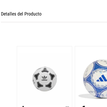
Detalles del Producto
 N°5