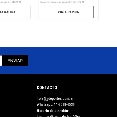
acionales:
$
41
.
321
,
49
Precio sin im
Precio sin impuestos nacionales:
$
24
.
792
,
56
TA RÁPIDA
VISTA RÁPIDA
ENVIAR
CONTACTO
hola@jjdeportes.com.ar
Whatsapp: 11-2518-4539
Horario de atención
:
Lunes a Viernes de
9 a 20hs.