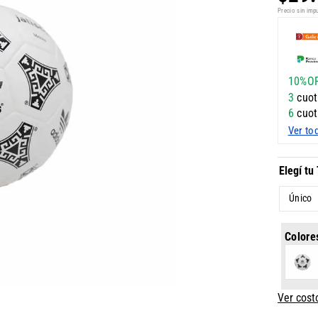
Precio sin imp
10%O
3
cuot
6
cuot
Ver to
Único
Colore
Ver cost