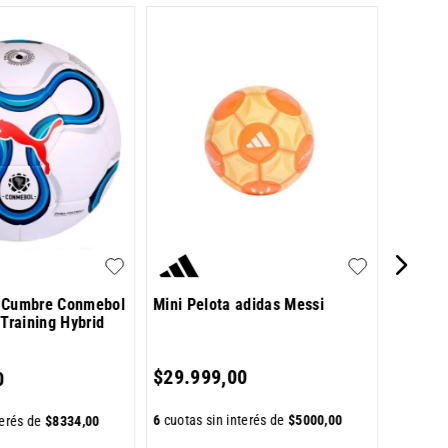
Pelota
$
39
.
9
 Cumbre Conmebol
Mini Pelota adidas Messi
 Training Hybrid
6
cuotas 
$
29
.
999
,
00
0
6
cuotas sin interés de
$
5000
,
00
terés de
$
8334
,
00