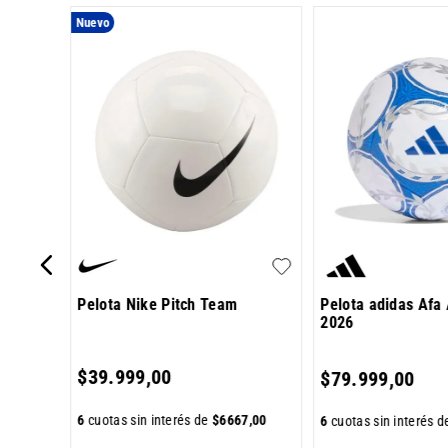
Nuevo
 N°5
Pelota Nike Pitch Team
Pelota adidas Afa
2026
7
,
00
$
39
.
999
,
00
$
79
.
999
,
00
6
cuotas sin interés de
$
6667
,
00
6
cuotas sin interés 