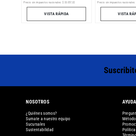
9
Precio sin impuestos nacionales:
Precio sin impuestos nacionales:
$
33
.
057
,
02
VISTA RÁ
VISTA RÁPIDA
Suscribit
NOSOTROS
AYUD
¿Quiénes somos?
Pregunt
Sumate a nuestro equipo
Métodos
Sucursales
Promoc
Sustentabilidad
Polític
Término