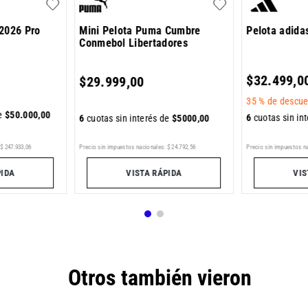
 2026 Pro
Mini Pelota Puma Cumbre
Pelota adida
Conmebol Libertadores
$
32
.
499
,
0
$
29
.
999
,
00
35 %
de descue
de
$
50
.
000
,
00
6
cuotas sin in
6
cuotas sin interés de
$
5000
,
00
$
247
.
933
,
06
Precio sin impuestos nacionales:
$
24
.
792
,
56
Precio sin impuestos n
PIDA
VISTA RÁPIDA
VIS
Otros también vieron