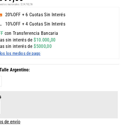
uestos nacionales:
$
24
.
792
,
56
20%OFF + 6 Cuotas Sin Interés
10%OFF + 4 Cuotas Sin Interés
FF
con Transferencia Bancaria
as sin interés de
$
10
.
000
,
00
as sin interés de
$
5000
,
00
dos los medios de pago
s
os de envío