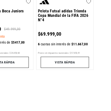
s Boca Juniors
Pelota Futsal adidas Trionda
Copa Mundial de la FIFA 2026
N°4
6
cuotas 
0
$
49
.
999
,
00
$
69
.
999
,
00
nto
terés de
$
5417
,
00
6
cuotas sin interés de
$
11
.
667
,
00
Precio sin im
Precio sin impuestos nacionales:
$
57
.
850
,
41
acionales:
$
26
.
858
,
68
VISTA RÁPIDA
TA RÁPIDA