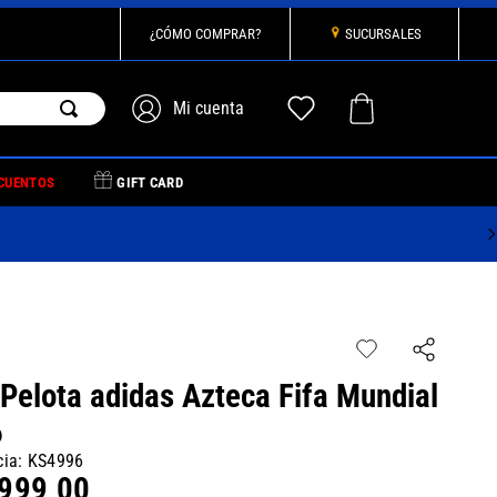
¿CÓMO COMPRAR?
SUCURSALES
CUENTOS
GIFT CARD
 Pelota adidas Azteca Fifa Mundial
6
cia
:
KS4996
999
,
00