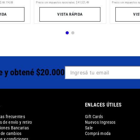
$
66
.
114
,
88
Precio sin impuestos nacionales:
$
41
.
321
,
49
Precio sin impuestos n
PIDA
VISTA RÁPIDA
VIS
e y obtené $20.000
A
ENLACES ÚTILES
as frecuentes
Gift Cards
 de envío y retiro
Nuevos Ingresos
iones Bancarias
Sale
a de cambios
Comprá moda
s y condiciones