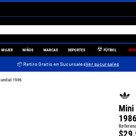
S MÁS BUSCADOS
MUJER
NIÑOS
MARCAS
DEPORTES
FÚTBOL
DES
es
📦 Retiro Gratis en Sucursales
Ver sucursales
mundial 1986
re
Mini
198
uniors
Referen
$
29
.