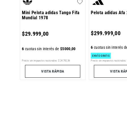
Mini Pelota adidas Tango Fifa
Pelota adidas Afa
Mundial 1978
7
,
00
$
299
.
999
,
00
$
29
.
999
,
00
6
cuotas sin interés 
6
cuotas sin interés de
$
5000
,
00
ENVÍO GRATIS
Precio sin impuestos nacionales:
9
Precio sin impuestos nacionales:
$
24
.
792
,
56
VISTA RÁ
VISTA RÁPIDA