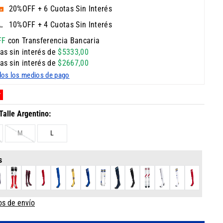
20%OFF + 6 Cuotas Sin Interés
10%OFF + 4 Cuotas Sin Interés
FF
con Transferencia Bancaria
as sin interés de
$
5333
,
00
as sin interés de
$
2667
,
00
dos los medios de pago
Y
M
L
s
os de envío