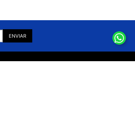
ENVIAR
CONTACTO
hola@jjdeportes.com.ar
Whatsapp: 11-2518-4539
Horario de atención
:
Lunes a Viernes de
9 a 20hs.
Sábado de
10 a 20hs.
SEGUINOS