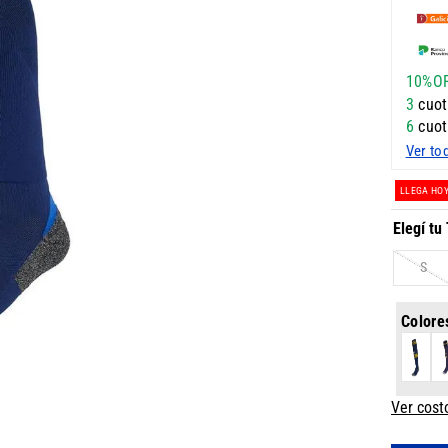
10%O
3
cuot
6
cuot
Ver to
LLEGA HO
S
Colore
Ver cost