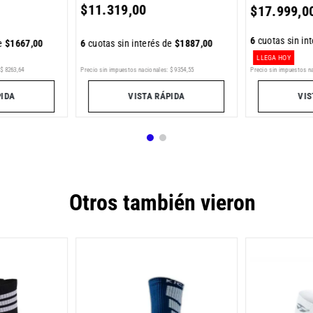
$
11
.
319
,
00
$
17
.
999
,
0
6
cuotas sin in
6
cuotas sin interés de
$
1887
,
00
de
$
1667
,
00
LLEGA HOY
$
8263
,
64
Precio sin impuestos nacionales:
$
9354
,
55
Precio sin impuestos n
PIDA
VISTA RÁPIDA
VIS
Otros también vieron