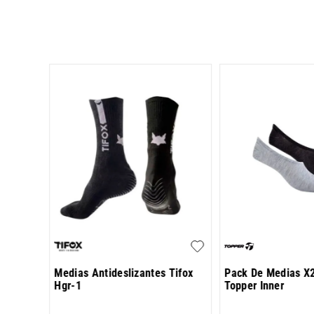
os Puma
Medias Antideslizantes Tifox
Pack De Medias X
Hgr-1
Topper Inner
0
,
00