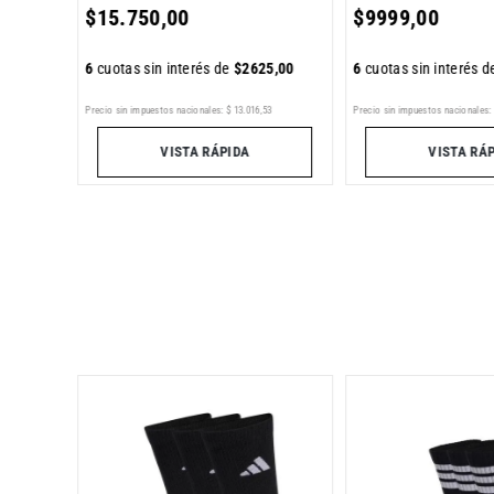
$
15
.
750
,
00
$
9999
,
00
6
cuotas sin interés de
$
2625
,
00
6
cuotas sin interés 
Precio sin impuestos nacionales:
$
13
.
016
,
53
Precio sin impuestos nacionales:
VISTA RÁPIDA
VISTA RÁ
os Puma