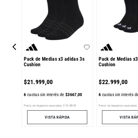
Pack de Medias x3 adidas 3s
Pack de Medias x3
Cushion
Cushion
7
,
00
$
21
.
999
,
00
$
22
.
999
,
00
6
cuotas sin interés de
$
3667
,
00
6
cuotas sin interés 
Precio sin impuestos nacionales:
$
18
.
180
,
99
Precio sin impuestos nacionales:
VISTA RÁPIDA
VISTA RÁ