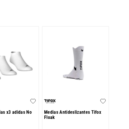
Pack d
$
13
.
5
as x3 adidas No
Medias Antideslizantes Tifox
Floak
6
cuotas 