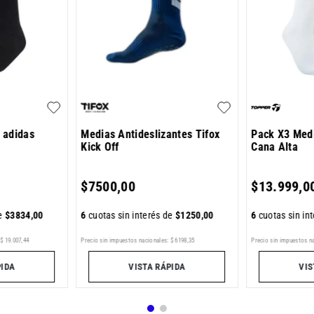
 adidas
Medias Antideslizantes Tifox
Pack X3 Med
Kick Off
Cana Alta
$
7500
,
00
$
13
.
999
,
0
de
$
3834
,
00
6
cuotas sin interés de
$
1250
,
00
6
cuotas sin in
$
19
.
007
,
44
Precio sin impuestos nacionales:
$
6198
,
35
Precio sin impuestos n
PIDA
VISTA RÁPIDA
VIS