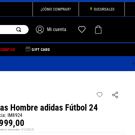
¿CÓMO COMPRAR?
SUCURSALES
CUENTOS
GIFT CARD
as Hombre adidas Fútbol 24
cia
:
IM8924
999
,
00
uestos nacionales:
$
13
.
222
,
31