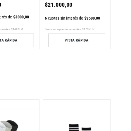
0
$
21
.
000
,
00
terés de
$
3000
,
00
6
cuotas sin interés de
$
3500
,
00
Precio sin impuestos nacionales:
$
17
.
355
,
37
Precio sin im
acionales:
$
14
.
875
,
21
VISTA RÁPIDA
TA RÁPIDA
Medias