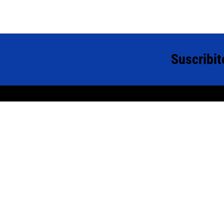
Suscribit
NOSOTROS
AYUD
¿Quiénes somos?
Pregunt
Sumate a nuestro equipo
Métodos
Sucursales
Promoc
Sustentabilidad
Polític
Término
Defensa
BOTÓ