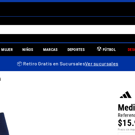
S MÁS BUSCADOS
MUJER
NIÑOS
MARCAS
DEPORTES
FÚTBOL
DES
es
📦 Retiro Gratis en Sucursales
Ver sucursales
4
re
Medi
Referen
$
15
.
uniors
Precio sin imp