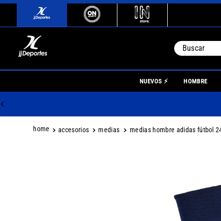
Buscar
TÉRMINO
NUEVOS ⚡
HOMBRE
1
.
river
2
.
botin
3
.
boca
accesorios
medias
medias hombre adidas fútbol 2
4
.
homb
5
.
nino
6
.
mujer
7
.
niños
8
.
boca j