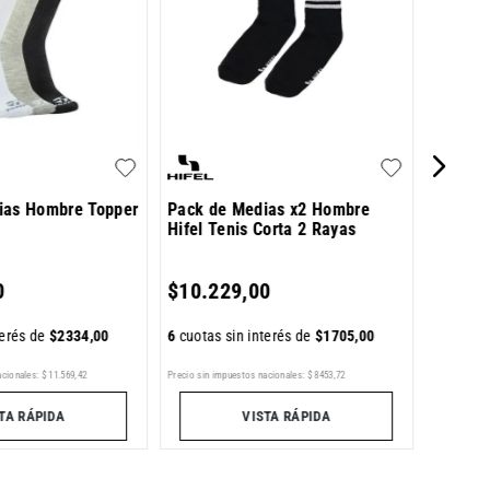
$
16
.
0
30 %
de 
ias Hombre Topper
Pack de Medias x2 Hombre
Hifel Tenis Corta 2 Rayas
6
cuotas 
0
$
10
.
229
,
00
terés de
$
2334
,
00
6
cuotas sin interés de
$
1705
,
00
LLEGA H
acionales:
$
11
.
569
,
42
Precio sin impuestos nacionales:
$
8453
,
72
Precio sin im
TA RÁPIDA
VISTA RÁPIDA