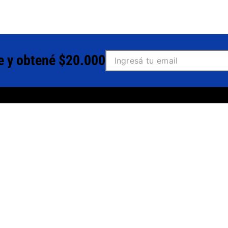
e y obtené $20.000
A
ENLACES ÚTILES
as frecuentes
Gift Cards
 de envío y retiro
Nuevos Ingresos
iones Bancarias
Sale
a de cambios
Comprá moda
s y condiciones
 del consumidor
N DE ARREPENTIMIENTO