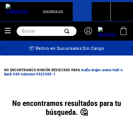
SUCURSALES
Buscar
📦 Retiro en Sucursales Sin Cargo
malla-mujer-arena-trail-v-
back-500-natacion-9022500-1
No encontramos resultados para tu
búsqueda. 🤔