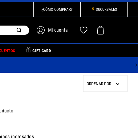
¿CÓMO COMPRAR?
SUCURSALES
CUENTOS
GIFT CARD
ORDENAR POR
oducto
inos ingresados