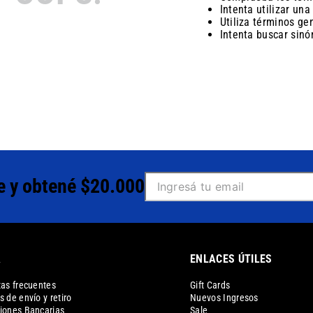
Intenta utilizar una
Utiliza términos ge
Intenta buscar sin
e y obtené $20.000
A
ENLACES ÚTILES
as frecuentes
Gift Cards
 de envío y retiro
Nuevos Ingresos
iones Bancarias
Sale