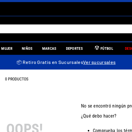
S MÁS BUSCADOS
MUJER
NIÑOS
MARCAS
DEPORTES
FÚTBOL
DES
es
📦 Retiro Gratis en Sucursales
Ver sucursales
0
PRODUCTOS
re
No se encontró ningún pr
¿Qué debo hacer?
llas mujer
OOPS!
Comprueba los térm