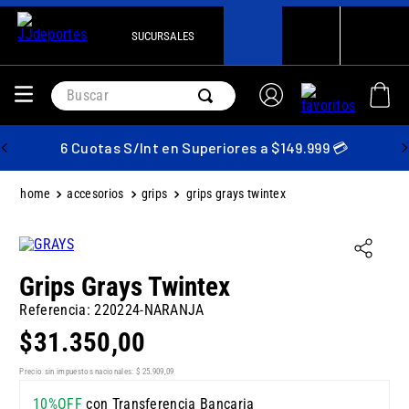
SUCURSALES
Buscar
6 Cuotas S/Int en Superiores a $149.999 💳
accesorios
grips
grips grays twintex
Grips Grays Twintex
Referencia
:
220224-NARANJA
$
31
.
350
,
00
Precio sin impuestos nacionales:
$
25
.
909
,
09
10%OFF
con Transferencia Bancaria