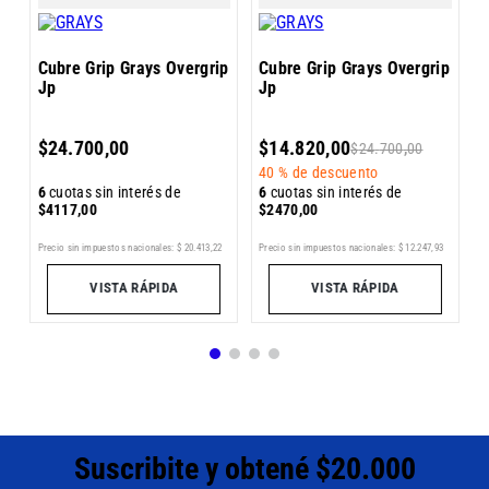
4
Cubre Grip Grays Overgrip
Cubre Grip Grays Overgrip
Jp
Jp
6
$
24
.
700
,
00
$
14
.
820
,
00
$
24
.
700
,
00
$
40 %
de descuento
6
cuotas sin interés de
6
cuotas sin interés de
$
4117
,
00
$
2470
,
00
Pr
Precio sin impuestos nacionales:
$
20
.
413
,
22
Precio sin impuestos nacionales:
$
12
.
247
,
93
5
VISTA RÁPIDA
VISTA RÁPIDA
Suscribite y obtené $20.000