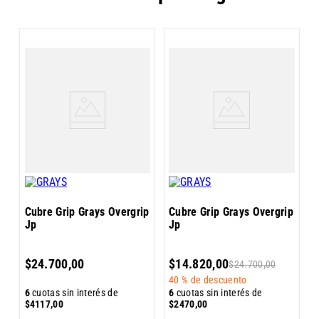
r
C
J
4
Cubre Grip Grays Overgrip
Cubre Grip Grays Overgrip
Jp
Jp
6
$
24
.
700
,
00
$
14
.
820
,
00
$
24
.
700
,
00
$
40 %
de descuento
6
cuotas sin interés de
6
cuotas sin interés de
$
4117
,
00
$
2470
,
00