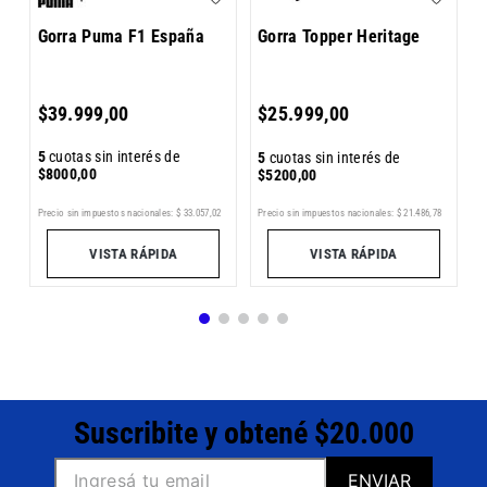
Gorra Puma F1 España
Gorra Topper Heritage
5
$
39
.
999
,
00
$
25
.
999
,
00
$
5
cuotas sin interés de
5
cuotas sin interés de
$
8000
,
00
$
5200
,
00
Precio sin impuestos nacionales:
$
33
.
057
,
02
Precio sin impuestos nacionales:
$
21
.
486
,
78
Pr
VISTA RÁPIDA
VISTA RÁPIDA
Suscribite y obtené $20.000
ENVIAR