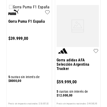
Gorra Puma F1 España
G
$
39
.
999
,
00
Gorra adidas AFA
Selección Argentina
Trucker
5
cuotas sin interés de
5
$
8000
,
00
$
$
59
.
999
,
00
5
cuotas sin interés de
$
12
.
000
,
00
5
Precio sin impuestos nacionales:
$
33
.
057
,
02
Precio sin impuestos nacionales:
$
49
.
585
,
95
Pr