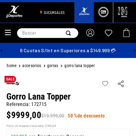
SUCURSALES
Buscar
6 Cuotas S/Int en Superiores a $149.999 💳
accesorios
gorras
gorro lana topper
SALE
Gorro Lana Topper
Referencia
:
172715
$
9999
,
00
$
19
.
999
,
00
50 %
de descuento
Precio sin impuestos nacionales:
$
8263
,
64