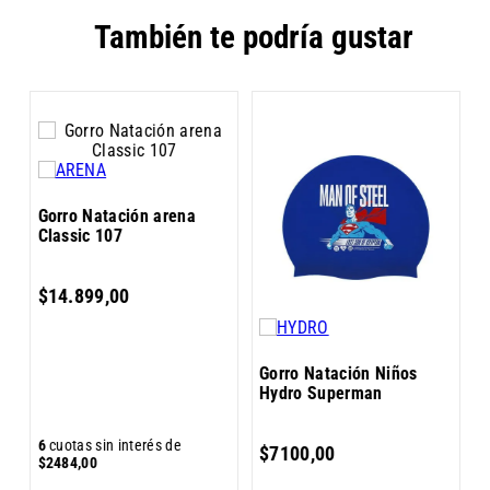
También te podría gustar
G
Gorro Natación arena
Classic 107
$
14
.
899
,
00
3
Gorro Natación Niños
Hydro Superman
6
6
cuotas sin interés de
$
7100
,
00
$
$
2484
,
00