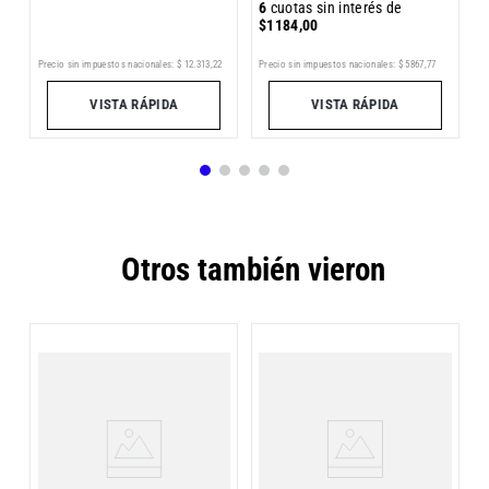
6
cuotas sin interés de
$
1184
,
00
Precio sin impuestos nacionales:
$
12
.
313
,
22
Precio sin impuestos nacionales:
$
5867
,
77
Pr
VISTA RÁPIDA
VISTA RÁPIDA
Otros también vieron
G
C