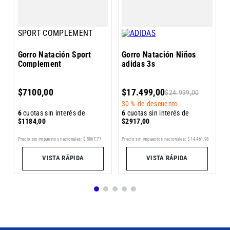
SPORT COMPLEMENT
Gorro Natación Sport
Gorro Natación Niños
Complement
adidas 3s
6
$
7100
,
00
$
17
.
499
,
00
$
24
.
999
,
00
$
30 %
de descuento
6
cuotas sin interés de
6
cuotas sin interés de
$
1184
,
00
$
2917
,
00
Pr
Precio sin impuestos nacionales:
$
5867
,
77
Precio sin impuestos nacionales:
$
14
.
461
,
98
VISTA RÁPIDA
VISTA RÁPIDA