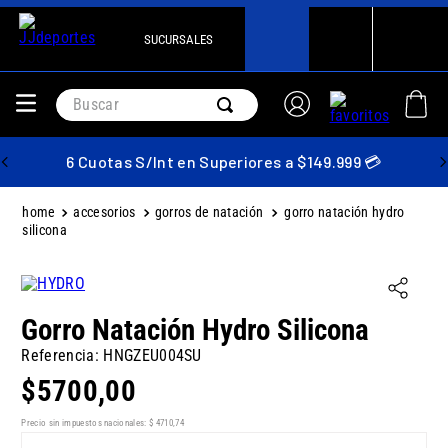
SUCURSALES
Buscar
6 Cuotas S/Int en Superiores a $149.999 💳
accesorios
gorros de natación
gorro natación hydro
silicona
Gorro Natación Hydro Silicona
Referencia
:
HNGZEU004SU
$
5700
,
00
Precio sin impuestos nacionales:
$
4710
,
74