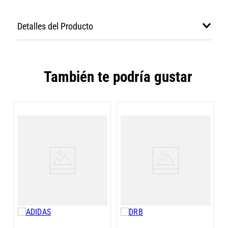
Detalles del Producto
También te podría gustar
J
G
D