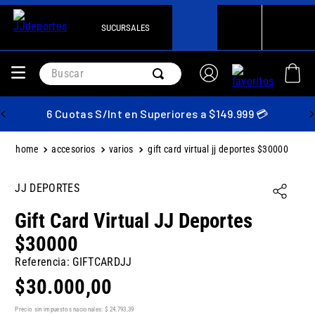
SUCURSALES
Buscar
6 Cuotas S/Int en Superiores a $149.999 💳
accesorios
varios
gift card virtual jj deportes $30000
JJ DEPORTES
Gift Card Virtual JJ Deportes
$30000
Referencia
:
GIFTCARDJJ
$
30
.
000
,
00
Precio sin impuestos nacionales:
$
24
.
793
,
39