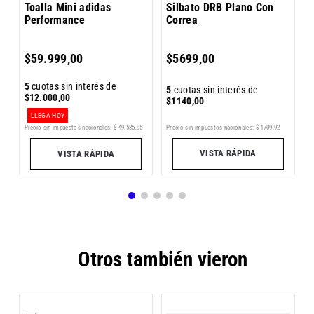
Toalla Mini adidas
Silbato DRB Plano Con
Performance
Correa
5
$
59
.
999
,
00
$
5699
,
00
$
5
cuotas sin interés de
5
cuotas sin interés de
$
12
.
000
,
00
$
1140
,
00
LLEGA HOY
3
Precio sin impuestos nacionales:
$
4709
,
92
Precio sin impuestos nacionales:
$
49
.
585
,
95
Pr
VISTA RÁPIDA
VISTA RÁPIDA
Otros también vieron