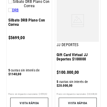
J
G
Silbato DRB Plano Con
D
Correa
$
5699
,
00
JJ DEPORTES
Gift Card Virtual JJ
Deportes $100000
5
5
cuotas sin interés de
$
100
.
000
,
00
$
$
1140
,
00
5
cuotas sin interés de
$
20
.
000
,
00
Precio sin impuestos nacionales:
$
4709
,
92
Pr
3
Precio sin impuestos nacionales:
$
82
.
644
,
63
VISTA RÁPIDA
VISTA RÁPIDA