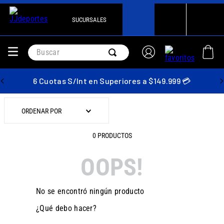
SUCURSALES
Buscar
6 Cuotas S/Int en Superiores a $149.999 💳
ORDENAR POR
0
PRODUCTOS
OOPS!
No se encontró ningún producto
¿Qué debo hacer?