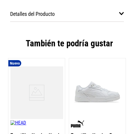
Detalles del Producto
También te podría gustar
Nuevo
Z
S