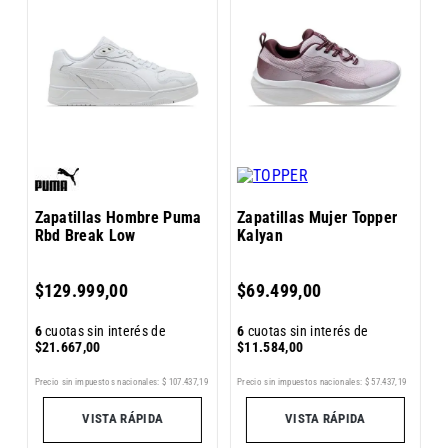
Z
R
Zapatillas Hombre Puma
Zapatillas Mujer Topper
Rbd Break Low
Kalyan
6
$
129
.
999
,
00
$
69
.
499
,
00
$
6
cuotas sin interés de
6
cuotas sin interés de
$
21
.
667
,
00
$
11
.
584
,
00
7
Pr
Precio sin impuestos nacionales:
$
107
.
437
,
19
Precio sin impuestos nacionales:
$
57
.
437
,
19
VISTA RÁPIDA
VISTA RÁPIDA