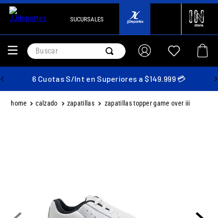
SUCURSALES
Buscar
6 Cuotas S/Int en Superiores a $149.999 💳
calzado
zapatillas
zapatillas topper game over iii