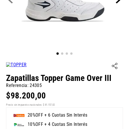
Zapatillas Topper Game Over III
Referencia
:
24305
$
98
.
200
,
00
Precio sin impuestos nacionales:
$
81
.
157
,
02
20%OFF + 6 Cuotas Sin Interés
10%OFF + 4 Cuotas Sin Interés