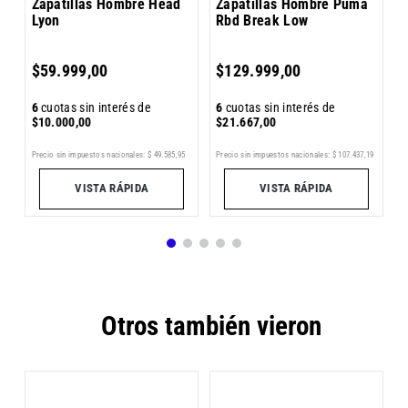
Zapatillas Hombre Head
Zapatillas Hombre Puma
Lyon
Rbd Break Low
6
$
59
.
999
,
00
$
129
.
999
,
00
$
6
cuotas sin interés de
6
cuotas sin interés de
$
10
.
000
,
00
$
21
.
667
,
00
Pr
7
Precio sin impuestos nacionales:
$
49
.
585
,
95
Precio sin impuestos nacionales:
$
107
.
437
,
19
VISTA RÁPIDA
VISTA RÁPIDA
Otros también vieron