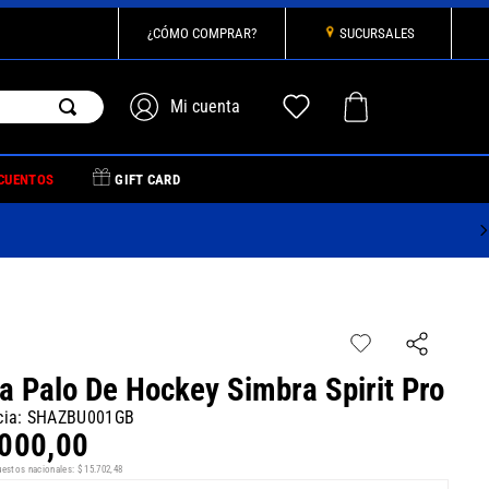
¿CÓMO COMPRAR?
SUCURSALES
CUENTOS
GIFT CARD
a Palo De Hockey Simbra Spirit Pro
cia
:
SHAZBU001GB
000
,
00
uestos nacionales:
$
15
.
702
,
48