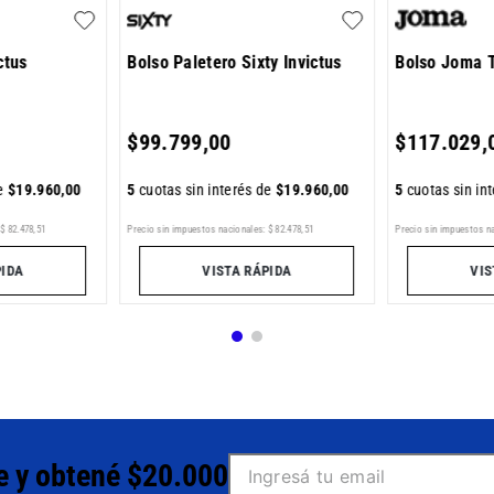
ctus
Bolso Paletero Sixty Invictus
Bolso Joma 
$
99
.
799
,
00
$
117
.
029
,
de
$
19
.
960
,
00
5
cuotas sin interés de
$
19
.
960
,
00
5
cuotas sin in
$
82
.
478
,
51
Precio sin impuestos nacionales:
$
82
.
478
,
51
Precio sin impuestos n
PIDA
VISTA RÁPIDA
VIS
e y obtené $20.000