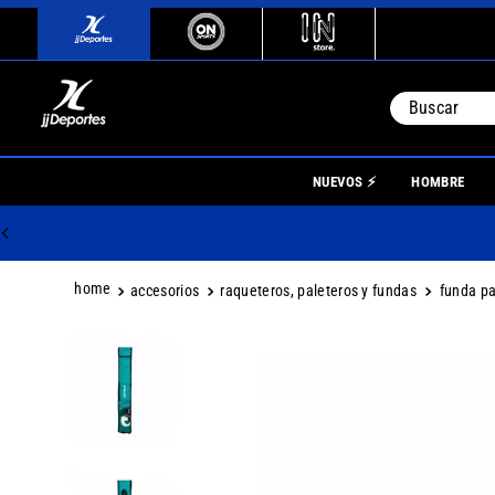
Buscar
TÉRMINO
NUEVOS ⚡
HOMBRE
1
.
river
2
.
botin
3
.
boca
accesorios
raqueteros, paleteros y fundas
funda pa
4
.
homb
5
.
nino
6
.
mujer
7
.
niños
8
.
boca j