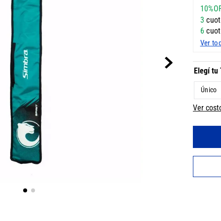
10%O
3
cuot
6
cuot
Ver to
Único
Ver cost