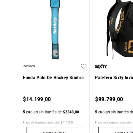
Funda Palo De Hockey Simbra
Paletero Sixty Invi
400
,
00
$
14
.
199
,
00
$
99
.
799
,
00
5
cuotas sin interés de
$
2840
,
00
5
cuotas sin interés 
1
Precio sin impuestos nacionales:
$
11
.
734
,
71
Precio sin impuestos nacionales: