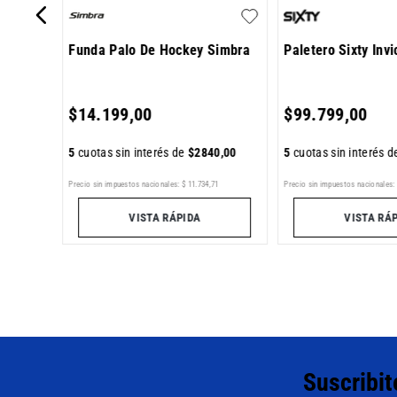
Funda Palo De Hockey Simbra
Paletero Sixty Invi
400
,
00
$
14
.
199
,
00
$
99
.
799
,
00
5
cuotas sin interés de
$
2840
,
00
5
cuotas sin interés 
1
Precio sin impuestos nacionales:
$
11
.
734
,
71
Precio sin impuestos nacionales:
VISTA RÁPIDA
VISTA RÁ
Suscribit