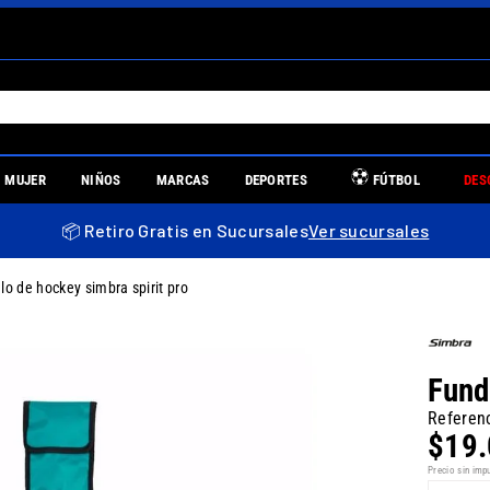
S MÁS BUSCADOS
MUJER
NIÑOS
MARCAS
DEPORTES
FÚTBOL
DES
es
📦 Retiro Gratis en Sucursales
Ver sucursales
lo de hockey simbra spirit pro
re
Fund
Referen
$
19
.
uniors
Precio sin imp