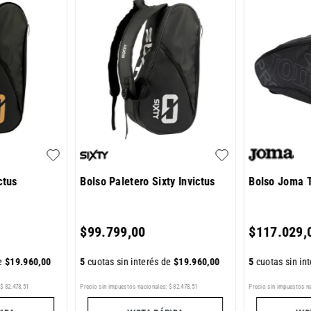
ctus
Bolso Paletero Sixty Invictus
Bolso Joma 
$
99
.
799
,
00
$
117
.
029
,
de
$
19
.
960
,
00
5
cuotas sin interés de
$
19
.
960
,
00
5
cuotas sin in
$
82
.
478
,
51
Precio sin impuestos nacionales:
$
82
.
478
,
51
Precio sin impuestos n