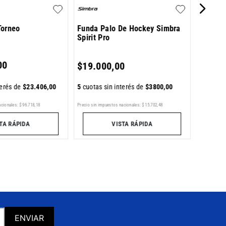
Torneo
Funda Palo De Hockey Simbra
Spirit Pro
5
cuotas 
00
$
19
.
000
,
00
terés de
$
23
.
406
,
00
5
cuotas sin interés de
$
3800
,
00
Precio sin im
Precio sin impuestos nacionales:
$
15
.
702
,
48
acionales:
$
96
.
718
,
18
VISTA RÁPIDA
TA RÁPIDA
ENVIAR