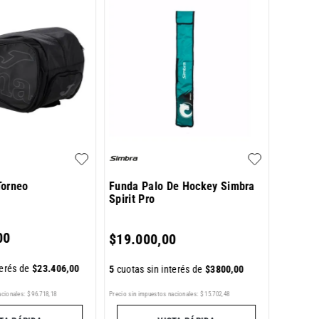
Bolso P
Flash 3
$
106
.
Torneo
Funda Palo De Hockey Simbra
Spirit Pro
5
cuotas 
00
$
19
.
000
,
00
terés de
$
23
.
406
,
00
5
cuotas sin interés de
$
3800
,
00
Precio sin im
Precio sin impuestos nacionales:
$
15
.
702
,
48
acionales:
$
96
.
718
,
18