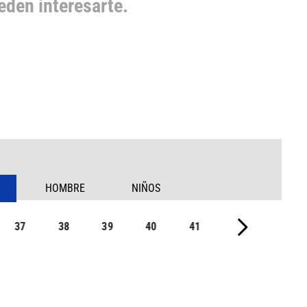
den interesarte.
HOMBRE
NIÑOS
37
38
39
40
41