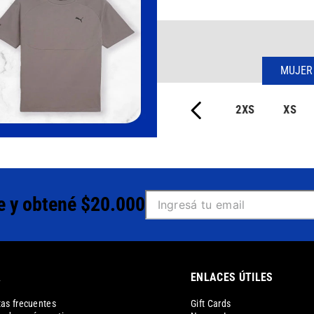
MUJER
2XS
XS
e y obtené $20.000
A
ENLACES ÚTILES
as frecuentes
Gift Cards