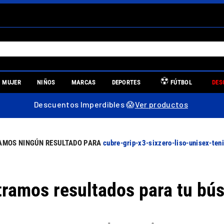
S MÁS BUSCADOS
MUJER
NIÑOS
MARCAS
DEPORTES
FÚTBOL
DES
es
Descuentos Imperdibles 😱
Ver productos
re
cubre-grip-x3-sixzero-liso-unisex-te
ramos resultados para tu bú
uniors