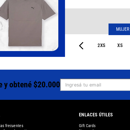
MUJER
2XS
XS
e y obtené $20.000
A
ENLACES ÚTILES
as frecuentes
Gift Cards