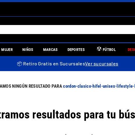
S MÁS BUSCADOS
MUJER
NIÑOS
MARCAS
DEPORTES
FÚTBOL
DES
es
📦 Retiro Gratis en Sucursales
Ver sucursales
re
cordon-clasico-hifel-unisex-lifestyl
ramos resultados para tu bú
tina