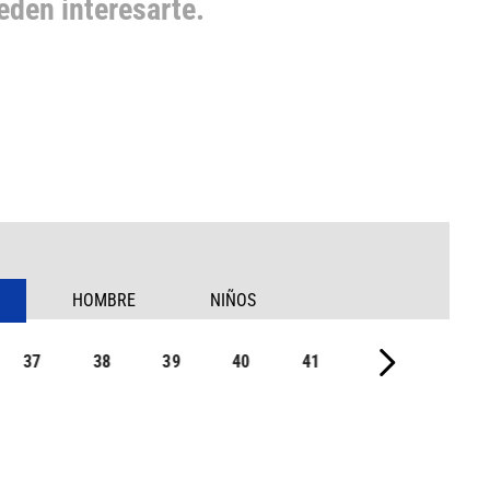
den interesarte.
HOMBRE
NIÑOS
37
38
39
40
41