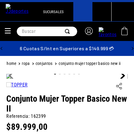
SUCURSALES
Buscar
6 Cuotas S/Int en Superiores a $149.999 💳
ropa
conjuntos
conjunto mujer topper basico new ii
Conjunto Mujer Topper Basico New
II
Referencia
:
162399
$
89
.
999
,
00