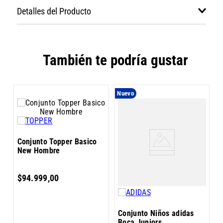
Detalles del Producto
También te podría gustar
Nuevo
N
C
Conjunto Topper Basico
C
New Hombre
$
94
.
999
,
00
Conjunto Niños adidas
Boca Juniors