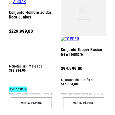
C
Conjunto Hombre adidas
B
Boca Juniors
$
229
.
999
,
00
Conjunto Topper Basico
New Hombre
6
6
cuotas sin interés de
$
94
.
999
,
00
$
$
38
.
334
,
00
6
cuotas sin interés de
$
15
.
834
,
00
ENVÍO GRATIS
3
Precio sin impuestos nacionales:
$
190
.
081
,
82
Precio sin impuestos nacionales:
$
78
.
511
,
57
Pr
VISTA RÁPIDA
VISTA RÁPIDA