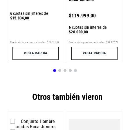
6
6
cuotas sin interés de
$
119
.
999
,
00
$
$
15
.
834
,
00
6
cuotas sin interés de
$
20
.
000
,
00
4
Precio sin impuestos nacionales:
$
78
.
511
,
57
Pr
Precio sin impuestos nacionales:
$
99
.
172
,
73
VISTA RÁPIDA
VISTA RÁPIDA
Otros también vieron