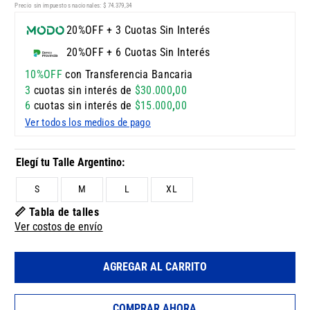
Precio sin impuestos nacionales:
$
74
.
379
,
34
20%OFF + 3 Cuotas Sin Interés
20%OFF + 6 Cuotas Sin Interés
10%OFF
con Transferencia Bancaria
3
cuotas sin interés de
$
30
.
000
,
00
6
cuotas sin interés de
$
15
.
000
,
00
Ver todos los medios de pago
S
M
L
XL
📏 Tabla de talles
Ver costos de envío
AGREGAR AL CARRITO
COMPRAR AHORA