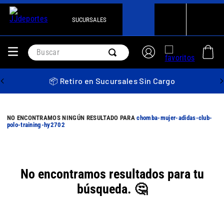
SUCURSALES
Buscar
📦 Retiro en Sucursales Sin Cargo
chomba-mujer-adidas-club-
polo-training-hy2702
No encontramos resultados para tu
búsqueda. 🤔