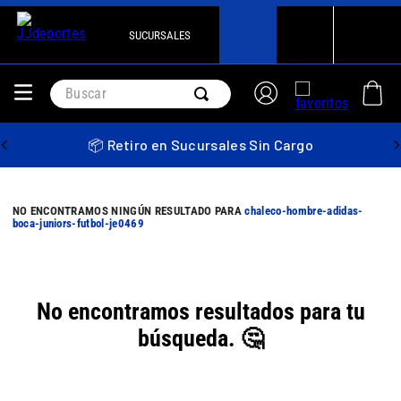
SUCURSALES
Buscar
📦 Retiro en Sucursales Sin Cargo
chaleco-hombre-adidas-
boca-juniors-futbol-je0469
No encontramos resultados para tu
búsqueda. 🤔