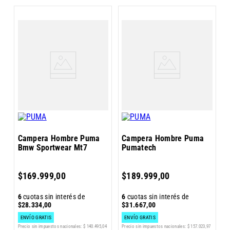
C
W
Campera Hombre Puma
Campera Hombre Puma
Bmw Sportwear Mt7
Pumatech
5
$
169
.
999
,
00
$
189
.
999
,
00
$
6
cuotas sin interés de
6
cuotas sin interés de
$
28
.
334
,
00
$
31
.
667
,
00
ENVÍO GRATIS
ENVÍO GRATIS
Pr
Precio sin impuestos nacionales:
$
140
.
495
,
04
Precio sin impuestos nacionales:
$
157
.
023
,
97
4