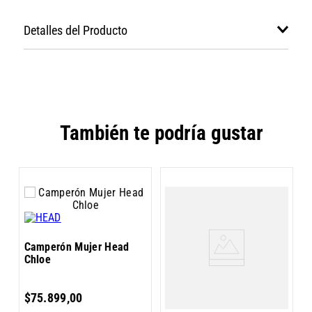
Detalles del Producto
También te podría gustar
C
Camperón Mujer Head
P
Chloe
$
75
.
899
,
00