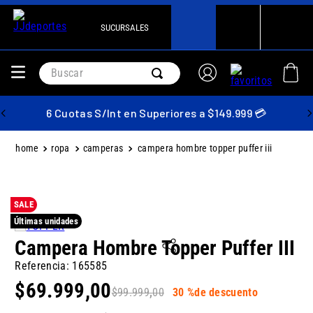
SUCURSALES
Buscar
6 Cuotas S/Int en Superiores a $149.999 💳
ropa
camperas
campera hombre topper puffer iii
SALE
Últimas unidades
Campera Hombre Topper Puffer III
Referencia
:
165585
$
69
.
999
,
00
$
99
.
999
,
00
30 %
de descuento