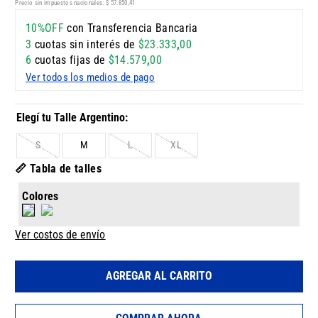
Precio sin impuestos nacionales:
$
57
.
850
,
41
10%OFF
con Transferencia Bancaria
3
cuotas sin interés de
$
23
.
333
,
00
6
cuotas fijas de
$
14
.
579
,
00
Ver todos los medios de pago
S
M
L
XL
📏 Tabla de talles
Colores
Ver costos de envío
AGREGAR AL CARRITO