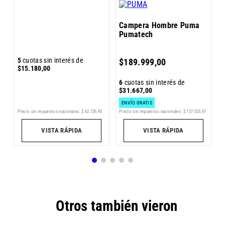
Campera Hombre Puma
Pumatech
6
5
cuotas sin interés de
$
189
.
999
,
00
$
$
15
.
180
,
00
6
cuotas sin interés de
$
31
.
667
,
00
ENVÍO GRATIS
Pr
Precio sin impuestos nacionales:
$
157
.
023
,
97
6
Precio sin impuestos nacionales:
$
62
.
726
,
45
VISTA RÁPIDA
VISTA RÁPIDA
Otros también vieron