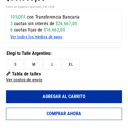
Precio sin impuestos nacionales:
$
66
.
114
,
88
10%OFF
con Transferencia Bancaria
3
cuotas sin interés de
$
26
.
667
,
00
6
cuotas fijas de
$
16
.
662
,
00
Ver todos los medios de pago
S
M
L
XL
📏 Tabla de talles
Ver costos de envío
AGREGAR AL CARRITO
COMPRAR AHORA