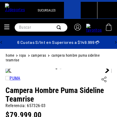
SUCURSALES
Buscar
6 Cuotas S/Int en Superiores a $149.999 💳
ropa
camperas
campera hombre puma sideline
teamrise
Campera Hombre Puma Sideline
Teamrise
Referencia
:
657326-03
$
79
.
999
,
00