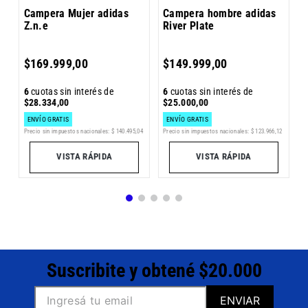
Campera Mujer adidas
Campera hombre adidas
Z.n.e
River Plate
5
$
169
.
999
,
00
$
149
.
999
,
00
$
6
cuotas sin interés de
6
cuotas sin interés de
$
28
.
334
,
00
$
25
.
000
,
00
ENVÍO GRATIS
ENVÍO GRATIS
1
Precio sin impuestos nacionales:
$
140
.
495
,
04
Precio sin impuestos nacionales:
$
123
.
966
,
12
Pr
VISTA RÁPIDA
VISTA RÁPIDA
Suscribite y obtené $20.000
ENVIAR