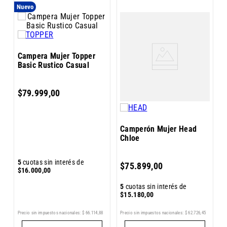
Nuevo
C
Campera Mujer Topper
a
Basic Rustico Casual
A
$
79
.
999
,
00
Camperón Mujer Head
Chloe
6
5
cuotas sin interés de
$
75
.
899
,
00
$
$
16
.
000
,
00
5
cuotas sin interés de
$
15
.
180
,
00
Precio sin impuestos nacionales:
$
66
.
114
,
88
90
Precio sin impuestos nacionales:
$
62
.
726
,
45
Pr