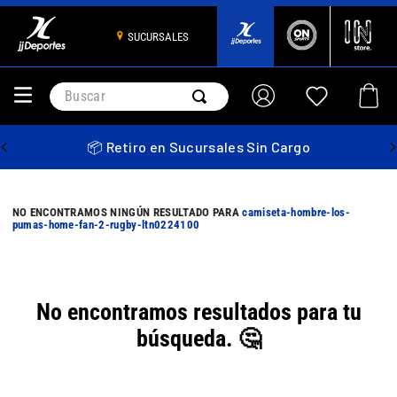
SUCURSALES
Buscar
📦 Retiro en Sucursales Sin Cargo
camiseta-hombre-los-
pumas-home-fan-2-rugby-ltn0224100
No encontramos resultados para tu
búsqueda. 🤔