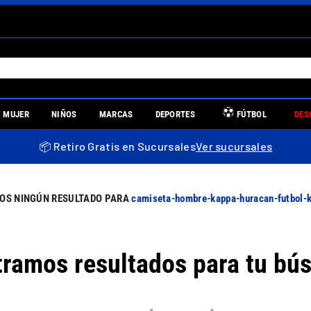
S MÁS BUSCADOS
MUJER
NIÑOS
MARCAS
DEPORTES
FÚTBOL
DES
es
📦 Retiro Gratis en Sucursales
Ver sucursales
re
camiseta-hombre-kappa-huracan-futbol
ramos resultados para tu bú
uniors