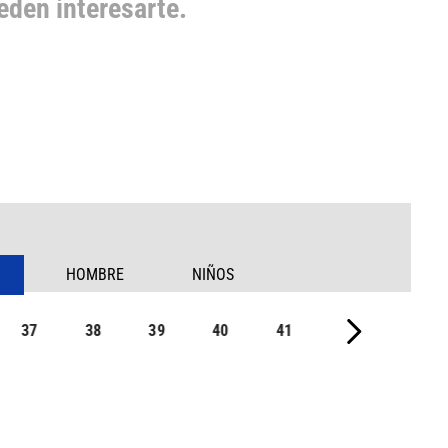
den interesarte.
HOMBRE
NIÑOS
37
38
39
40
41