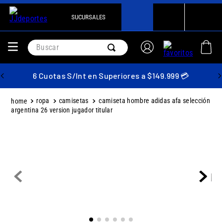
SUCURSALES
Buscar
6 Cuotas S/Int en Superiores a $149.999 💳
ropa
camisetas
camiseta hombre adidas afa selección
argentina 26 version jugador titular