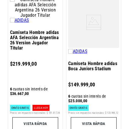
C
I
Camiseta Hombre adidas
AFA Selección Argentina
26 Version Jugador
Titular
Camiseta Hombre adidas
$
219
.
999
,
00
Boca Juniors Stadium
6
$
149
.
999
,
00
$
6
cuotas sin interés de
$
36
.
667
,
00
6
cuotas sin interés de
$
25
.
000
,
00
ENVÍO GRATIS
LLEGA HOY
ENVÍO GRATIS
Precio sin impuestos nacionales:
$
181
.
817
,
36
Pr
Precio sin impuestos nacionales:
$
123
.
966
,
12
5
VISTA RÁPIDA
VISTA RÁPIDA