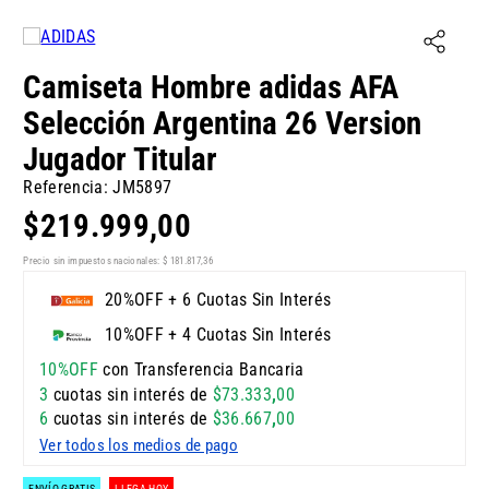
Camiseta Hombre adidas AFA
Selección Argentina 26 Version
Jugador Titular
Referencia
:
JM5897
$
219
.
999
,
00
Precio sin impuestos nacionales:
$
181
.
817
,
36
20%OFF + 6 Cuotas Sin Interés
10%OFF + 4 Cuotas Sin Interés
10%OFF
con Transferencia Bancaria
3
cuotas sin interés de
$
73
.
333
,
00
6
cuotas sin interés de
$
36
.
667
,
00
Ver todos los medios de pago
ENVÍO GRATIS
LLEGA HOY