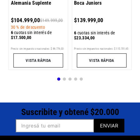
Alemania Suplente
Boca Juniors
6
$
$
104
.
999
,
00
$
139
.
999
,
00
$
149
.
999
,
00
30 %
de descuento
6
cuotas sin interés de
6
cuotas sin interés de
$
17
.
500
,
00
$
23
.
334
,
00
1
Precio sin impuestos nacionales:
$
86
.
776
,
03
Precio sin impuestos nacionales:
$
115
.
701
,
65
Pr
VISTA RÁPIDA
VISTA RÁPIDA
Suscribite y obtené $20.000
ENVIAR