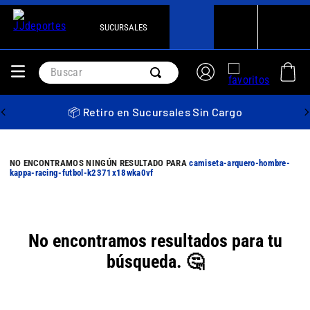
SUCURSALES
Buscar
📦 Retiro en Sucursales Sin Cargo
camiseta-arquero-hombre-
kappa-racing-futbol-k2371x18wka0vf
No encontramos resultados para tu
búsqueda. 🤔