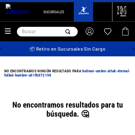
SUCURSALES
Buscar
📦 Retiro en Sucursales Sin Cargo
botines-umbro-attak-eternal-
futbol-hombre-u01fb072198
No encontramos resultados para tu
búsqueda. 🤔