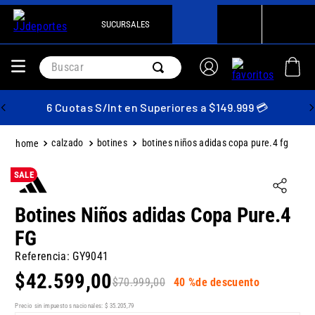
SUCURSALES
Buscar
6 Cuotas S/Int en Superiores a $149.999 💳
calzado
botines
botines niños adidas copa pure.4 fg
SALE
Botines Niños adidas Copa Pure.4
FG
Referencia
:
GY9041
$
42
.
599
,
00
$
70
.
999
,
00
40 %
de descuento
Precio sin impuestos nacionales:
$
35
.
205
,
79