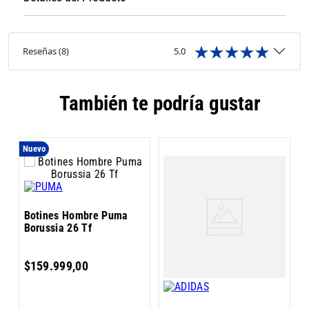
Reseñas
(
8
)
5.0
También te podría gustar
Nuevo
n
B
Botines Hombre Puma
D
Borussia 26 Tf
$
159
.
999
,
00