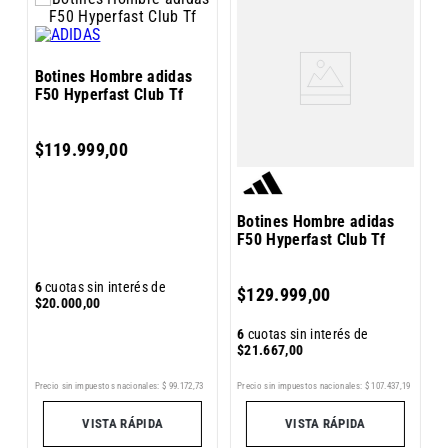
B
Botines Hombre adidas
P
F50 Hyperfast Club Tf
$
119
.
999
,
00
3
Botines Hombre adidas
F50 Hyperfast Club Tf
6
6
cuotas sin interés de
$
129
.
999
,
00
$
$
20
.
000
,
00
6
cuotas sin interés de
$
21
.
667
,
00
45
Precio sin impuestos nacionales:
$
99
.
172
,
73
Pr
Precio sin impuestos nacionales:
$
107
.
437
,
19
VISTA RÁPIDA
VISTA RÁPIDA