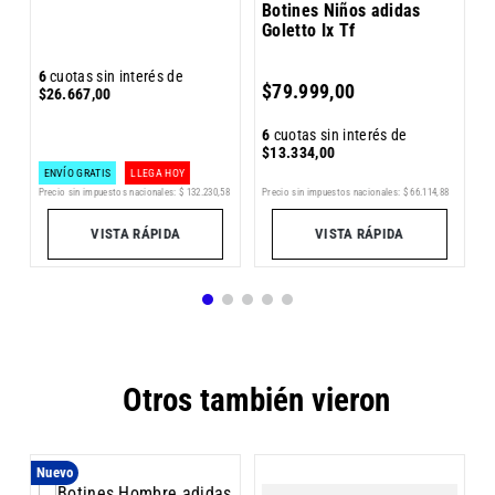
Botines Niños adidas
Goletto Ix Tf
6
6
cuotas sin interés de
$
79
.
999
,
00
$
$
26
.
667
,
00
6
cuotas sin interés de
$
13
.
334
,
00
ENVÍO GRATIS
LLEGA HOY
Pr
3
Precio sin impuestos nacionales:
$
132
.
230
,
58
Precio sin impuestos nacionales:
$
66
.
114
,
88
VISTA RÁPIDA
VISTA RÁPIDA
Otros también vieron
Nuevo