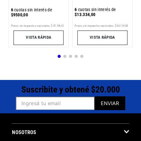
6
cuotas sin interés de
6
cuotas sin interés de
$
9500
,
00
$
13
.
334
,
00
Pr
28
Precio sin impuestos nacionales:
$
47
.
106
,
61
Precio sin impuestos nacionales:
$
66
.
114
,
88
VISTA RÁPIDA
VISTA RÁPIDA
Suscribite y obtené $20.000
ENVIAR
NOSOTROS