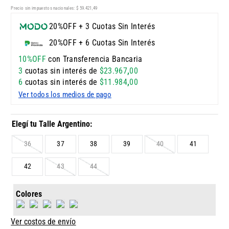
Precio sin impuestos nacionales:
$
59
.
421
,
49
20%OFF + 3 Cuotas Sin Interés
20%OFF + 6 Cuotas Sin Interés
10%OFF
con Transferencia Bancaria
3
cuotas sin interés de
$
23
.
967
,
00
6
cuotas sin interés de
$
11
.
984
,
00
Ver todos los medios de pago
36
37
38
39
40
41
42
43
44
Colores
Ver costos de envío