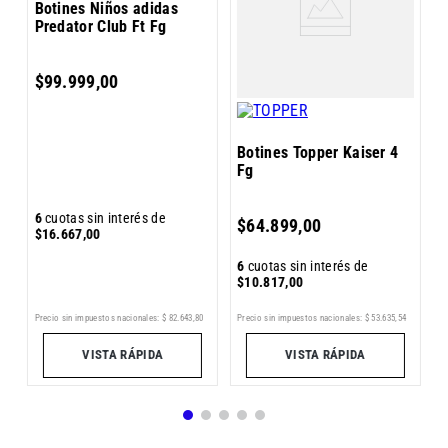
Botines Niños adidas
F
Predator Club Ft Fg
$
99
.
999
,
00
Botines Topper Kaiser 4
Fg
6
6
cuotas sin interés de
$
64
.
899
,
00
$
$
16
.
667
,
00
6
cuotas sin interés de
$
10
.
817
,
00
45
Precio sin impuestos nacionales:
$
82
.
643
,
80
Pr
Precio sin impuestos nacionales:
$
53
.
635
,
54
VISTA RÁPIDA
VISTA RÁPIDA