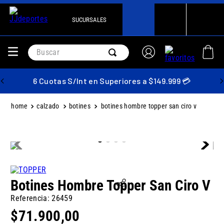
SUCURSALES
Buscar
6 Cuotas S/Int en Superiores a $149.999 💳
calzado
botines
botines hombre topper san ciro v
Botines Hombre Topper San Ciro V
Referencia
:
26459
$
71
.
900
,
00