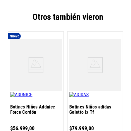
Otros también vieron
Nuevo
B
C
Botines Niños Addnice
Botines Niños adidas
Force Cordón
Goletto Ix Tf
6
$
56
.
999
,
00
$
79
.
999
,
00
$