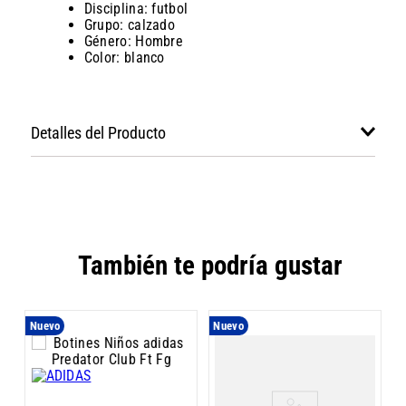
Disciplina: futbol
Grupo: calzado
Género: Hombre
Color: blanco
Detalles del Producto
También te podría gustar
Nuevo
Nuevo
N
B