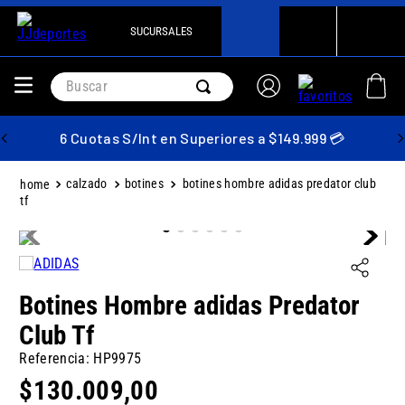
SUCURSALES
Buscar
6 Cuotas S/Int en Superiores a $149.999 💳
calzado
botines
botines hombre adidas predator club
tf
Botines Hombre adidas Predator
Club Tf
Referencia
:
HP9975
$
130
.
009
,
00