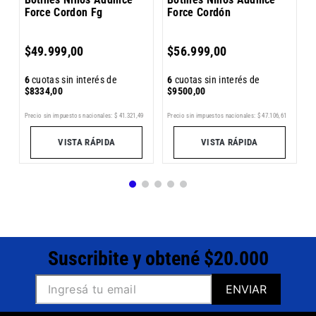
Force Cordon Fg
Force Cordón
6
$
$
49
.
999
,
00
$
56
.
999
,
00
6
cuotas sin interés de
6
cuotas sin interés de
$
8334
,
00
$
9500
,
00
3
Precio sin impuestos nacionales:
$
41
.
321
,
49
Precio sin impuestos nacionales:
$
47
.
106
,
61
Pr
VISTA RÁPIDA
VISTA RÁPIDA
Suscribite y obtené $20.000
ENVIAR