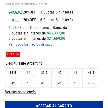
Precio sin impuestos nacionales:
$
107
.
445
,
45
20%OFF + 3 Cuotas Sin Interés
20%OFF + 6 Cuotas Sin Interés
10%OFF
con Transferencia Bancaria
3
cuotas sin interés de
$
43
.
337
,
00
6
cuotas sin interés de
$
21
.
669
,
00
Ver todos los medios de pago
LLEGA HOY
38,5
39
39,5
40
41
41,5
42
43
43,5
44
45
45,5
Ver costos de envío
AGREGAR AL CARRITO