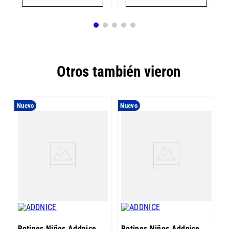
Otros también vieron
Nuevo
Nuevo
B
J
Botines Niños Addnice
Botines Niños Addnice