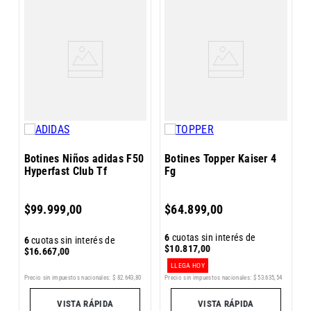
a
B
P
Botines Niños adidas F50
Botines Topper Kaiser 4
Hyperfast Club Tf
Fg
6
$
99
.
999
,
00
$
64
.
899
,
00
$
6
cuotas sin interés de
6
cuotas sin interés de
$
10
.
817
,
00
$
16
.
667
,
00
LLEGA HOY
Precio sin impuestos nacionales:
$
82
.
643
,
80
Pr
Precio sin impuestos nacionales:
$
53
.
635
,
54
3
VISTA RÁPIDA
VISTA RÁPIDA