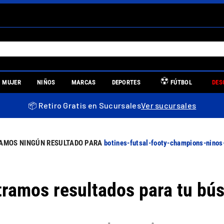
S MÁS BUSCADOS
MUJER
NIÑOS
MARCAS
DEPORTES
FÚTBOL
DES
es
📦 Retiro Gratis en Sucursales
Ver sucursales
re
botines-futsal-footy-champions-ninos
ramos resultados para tu bú
uniors