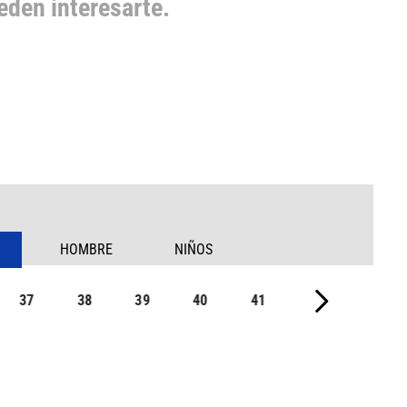
den interesarte.
HOMBRE
NIÑOS
37
38
39
40
41