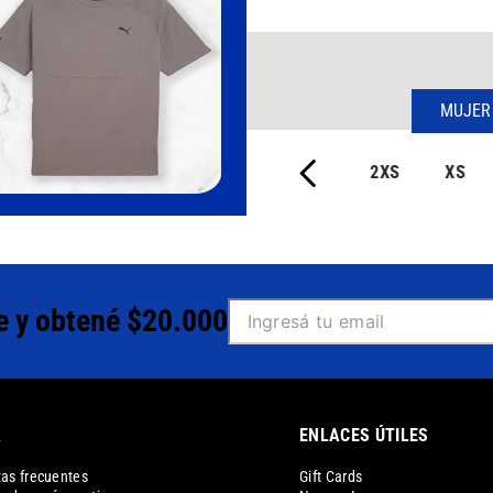
MUJER
2XS
XS
e y obtené $20.000
A
ENLACES ÚTILES
as frecuentes
Gift Cards