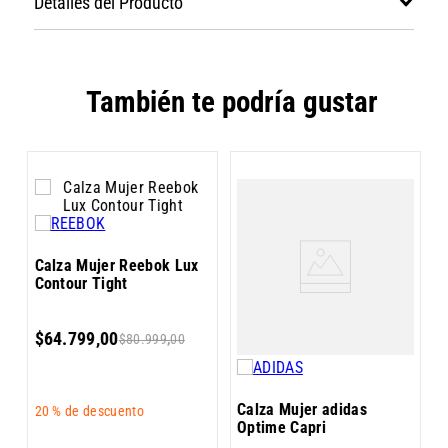
Detalles del Producto
También te podría gustar
C
Calza Mujer Reebok Lux
L
Contour Tight
$
64
.
799
,
00
$
80
.
999
,
00
Calza Mujer adidas
20 %
de descuento
Optime Capri