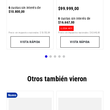
6
6
cuotas sin interés de
$
99
.
999
,
00
$
$
10
.
800
,
00
6
cuotas sin interés de
$
16
.
667
,
00
LLEGA HOY
Precio sin impuestos nacionales:
$
82
.
643
,
80
Precio sin impuestos nacionales:
$
53
.
552
,
89
Pr
VISTA RÁPIDA
VISTA RÁPIDA
Otros también vieron
Nuevo