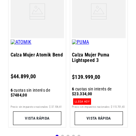
C
S
Calza Mujer Atomik Bend
Calza Mujer Puma
Lightspeed 3
6
$
44
.
899
,
00
$
139
.
999
,
00
$
6
cuotas sin interés de
6
cuotas sin interés de
$
23
.
334
,
00
$
7484
,
00
LLEGA HOY
9
Precio sin impuestos nacionales:
$
37
.
106
,
61
Precio sin impuestos nacionales:
$
115
.
701
,
65
Pr
VISTA RÁPIDA
VISTA RÁPIDA