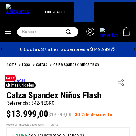
SUCURSALES
Buscar
6 Cuotas S/Int en Superiores a $149.999 💳
ropa
calzas
calza spandex niños flash
SALE
Últimas unidades
Calza Spandex Niños Flash
Referencia
:
842-NEGRO
$
13
.
999
,
00
$
19
.
999
,
00
30 %
de descuento
Precio sin impuestos nacionales:
$
11
.
569
,
42
10%OFF
con Transferencia Bancaria