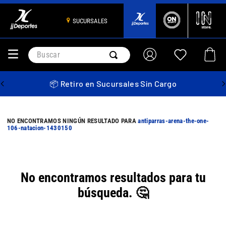
SUCURSALES
Buscar
📦 Retiro en Sucursales Sin Cargo
antiparras-arena-the-one-
106-natacion-1430150
No encontramos resultados para tu
búsqueda. 🤔