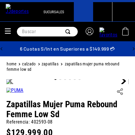
SUCURSALES
Buscar
6 Cuotas S/Int en Superiores a $149.999 💳
calzado
zapatillas
zapatillas mujer puma rebound
femme low sd
Zapatillas Mujer Puma Rebound
Femme Low Sd
Referencia
:
402593-08
$
129
.
999
,
00