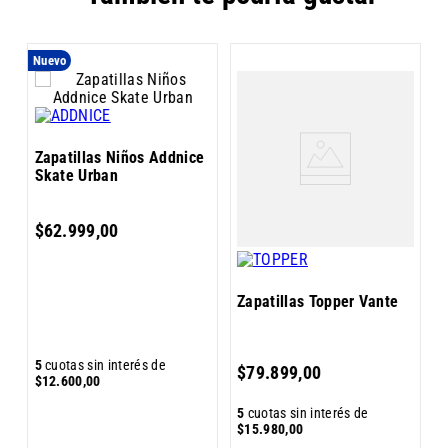
Nuevo
Z
Zapatillas Niños Addnice
K
Skate Urban
$
62
.
999
,
00
Zapatillas Topper Vante
5
5
cuotas sin interés de
$
79
.
899
,
00
$
$
12
.
600
,
00
5
cuotas sin interés de
$
15
.
980
,
00