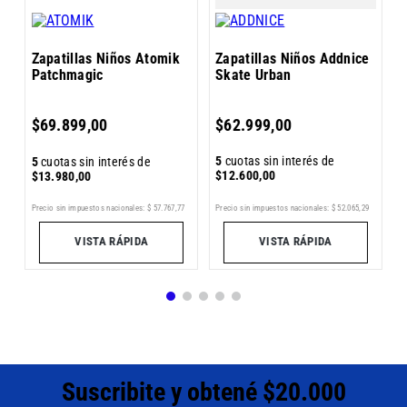
Zapatillas Niños Atomik
Zapatillas Niños Addnice
Patchmagic
Skate Urban
5
$
69
.
899
,
00
$
62
.
999
,
00
$
5
cuotas sin interés de
5
cuotas sin interés de
$
13
.
980
,
00
$
12
.
600
,
00
Pr
0
Precio sin impuestos nacionales:
$
57
.
767
,
77
Precio sin impuestos nacionales:
$
52
.
065
,
29
VISTA RÁPIDA
VISTA RÁPIDA
Suscribite y obtené $20.000