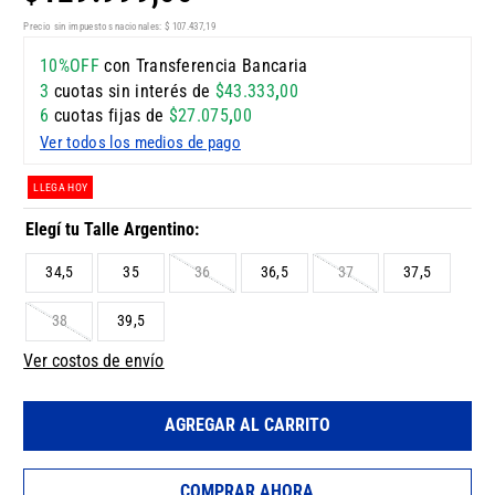
Precio sin impuestos nacionales:
$
107
.
437
,
19
10%OFF
con Transferencia Bancaria
3
cuotas sin interés de
$
43
.
333
,
00
6
cuotas fijas de
$
27
.
075
,
00
Ver todos los medios de pago
LLEGA HOY
34,5
35
36
36,5
37
37,5
38
39,5
Ver costos de envío
AGREGAR AL CARRITO
COMPRAR AHORA