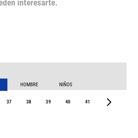
den interesarte.
HOMBRE
NIÑOS
37
38
39
40
41