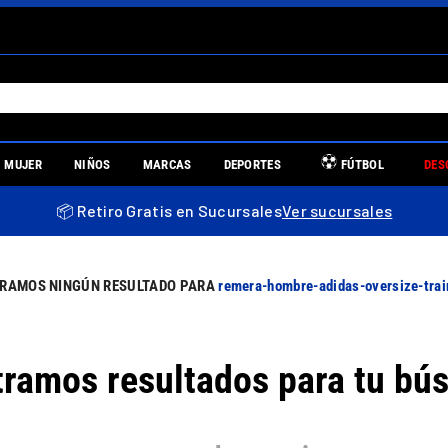
S MÁS BUSCADOS
MUJER
NIÑOS
MARCAS
DEPORTES
FÚTBOL
DES
es
📦 Retiro Gratis en Sucursales
Ver sucursales
re
remera-hombre-adidas-oversize-tra
ramos resultados para tu bú
uniors