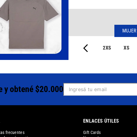
MUJER
2XS
XS
e y obtené $20.000
A
ENLACES ÚTILES
as frecuentes
Gift Cards