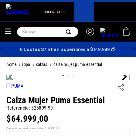
SUCURSALES
Buscar
6 Cuotas S/Int en Superiores a $149.999 💳
ropa
calzas
calza mujer puma essential
Calza Mujer Puma Essential
Referencia
:
525899-99
$
64
.
999
,
00
Precio sin impuestos nacionales:
$
53
.
718
,
18