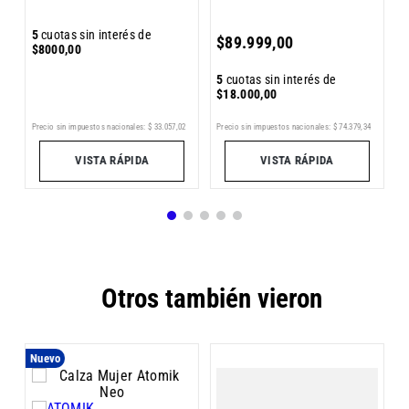
5
5
cuotas sin interés de
$
89
.
999
,
00
$
$
8000
,
00
5
cuotas sin interés de
$
18
.
000
,
00
4
Pr
Precio sin impuestos nacionales:
$
33
.
057
,
02
Precio sin impuestos nacionales:
$
74
.
379
,
34
VISTA RÁPIDA
VISTA RÁPIDA
Otros también vieron
Nuevo