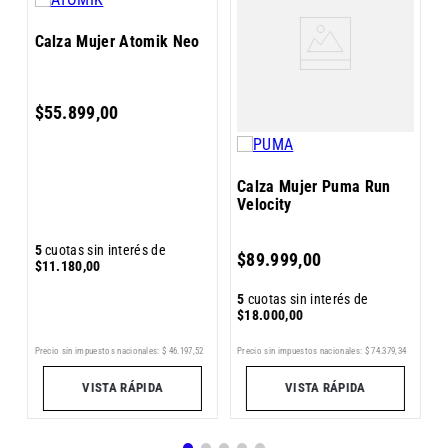
C
Calza Mujer Atomik Neo
E
$
55
.
899
,
00
Calza Mujer Puma Run
Velocity
5
5
cuotas sin interés de
$
89
.
999
,
00
$
$
11
.
180
,
00
5
cuotas sin interés de
$
18
.
000
,
00
8
Pr
Precio sin impuestos nacionales:
$
46
.
197
,
52
Precio sin impuestos nacionales:
$
74
.
379
,
34
VISTA RÁPIDA
VISTA RÁPIDA