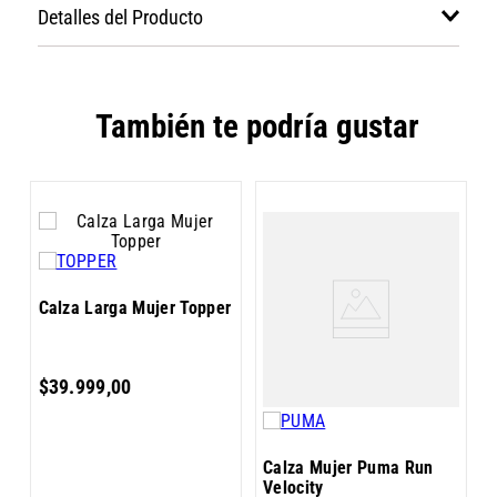
Detalles del Producto
También te podría gustar
C
Calza Larga Mujer Topper
E
$
39
.
999
,
00
Calza Mujer Puma Run
Velocity