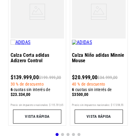
r
C
R
2
Calza Corta adidas
Calza Niño adidas Minnie
Adizero Control
Mouse
6
$
139
.
999
,
00
$
20
.
999
,
00
$
199
.
999
,
00
$
34
.
999
,
00
$
30 %
de descuento
40 %
de descuento
6
cuotas sin interés de
6
cuotas sin interés de
$
23
.
334
,
00
$
3500
,
00
Pr
2
Precio sin impuestos nacionales:
$
115
.
701
,
65
Precio sin impuestos nacionales:
$
17
.
354
,
55
VISTA RÁPIDA
VISTA RÁPIDA