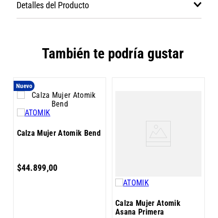
Detalles del Producto
También te podría gustar
Nuevo
C
Calza Mujer Atomik Bend
$
44
.
899
,
00
4
Calza Mujer Atomik
Asana Primera