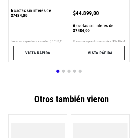
6
6
cuotas sin interés de
$
44
.
899
,
00
$
$
7484
,
00
6
cuotas sin interés de
$
7484
,
00
4
Pr
Precio sin impuestos nacionales:
$
37
.
106
,
61
Precio sin impuestos nacionales:
$
37
.
106
,
61
VISTA RÁPIDA
VISTA RÁPIDA
Otros también vieron