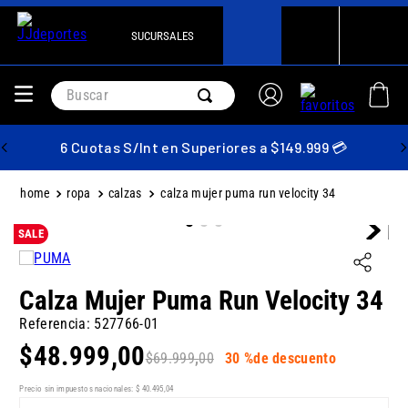
SUCURSALES
Buscar
6 Cuotas S/Int en Superiores a $149.999 💳
ropa
calzas
calza mujer puma run velocity 34
SALE
Calza Mujer Puma Run Velocity 34
Referencia
:
527766-01
$
48
.
999
,
00
$
69
.
999
,
00
30 %
de descuento
Precio sin impuestos nacionales:
$
40
.
495
,
04