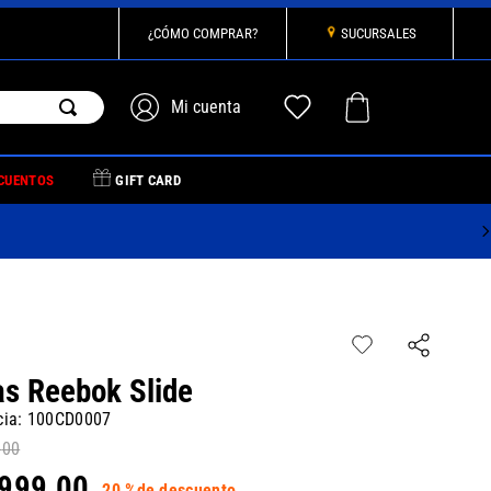
¿CÓMO COMPRAR?
SUCURSALES
CUENTOS
GIFT CARD
as Reebok Slide
cia
:
100CD0007
,
00
999
,
00
20 %
de descuento