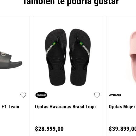
También te podría gustar
i F1 Team
Ojotas Havaianas Brasil Logo
Ojotas Mujer
$
28
.
999
,
00
$
39
.
899
,
0