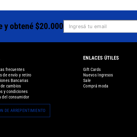
e y obtené $20.000
A
ENLACES ÚTILES
as frecuentes
Gift Cards
 de envío y retiro
Nuevos Ingresos
iones Bancarias
Sale
a de cambios
Comprá moda
s y condiciones
 del consumidor
N DE ARREPENTIMIENTO