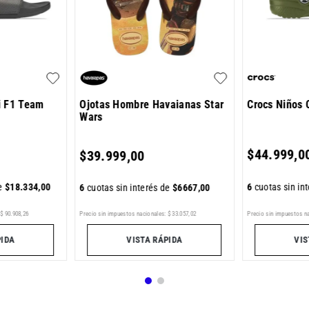
i F1 Team
Ojotas Hombre Havaianas Star
Crocs Niños 
Wars
$
44
.
999
,
0
$
39
.
999
,
00
de
$
18
.
334
,
00
6
cuotas sin in
6
cuotas sin interés de
$
6667
,
00
Precio sin impuestos nacionales:
$
33
.
057
,
02
$
90
.
908
,
26
Precio sin impuestos n
VISTA RÁPIDA
PIDA
VIS