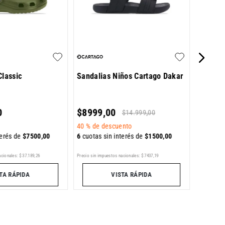
$
9599
40 %
de 
Classic
Sandalias Niños Cartago Dakar
6
cuotas 
0
$
8999
,
00
$
14
.
999
,
00
40 %
de descuento
terés de
$
7500
,
00
6
cuotas sin interés de
$
1500
,
00
Precio sin im
acionales:
$
37
.
189
,
26
Precio sin impuestos nacionales:
$
7437
,
19
TA RÁPIDA
VISTA RÁPIDA