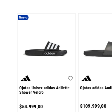
Nuevo
lassic
Ojotas Unisex adidas Adilette
Ojotas adidas Aud
Shower Velcro
,
00
$
109
.
999
,
00
$
54
.
999
,
00