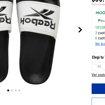
Precio sin imp
10%O
3
cuot
6
cuot
Ver to
34
Ver cost