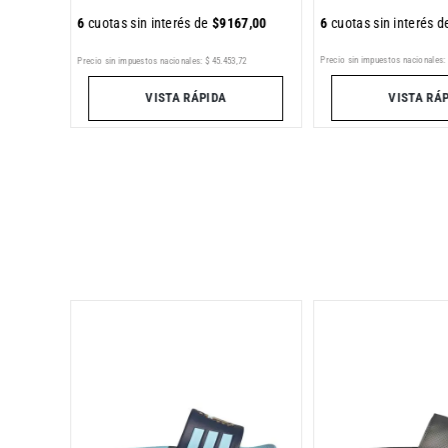
6
cuotas sin interés 
6
cuotas sin interés de
$
9167
,
00
Precio sin impuestos nacionales:
Precio sin impuestos nacionales:
$
45
.
453
,
72
VISTA RÁ
VISTA RÁPIDA