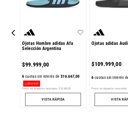
Ojotas Hombre adidas Afa
Ojotas adidas Aud
Selección Argentina
0
,
00
$
109
.
999
,
00
$
99
.
999
,
00
6
cuotas sin interés de
$
16
.
667
,
00
6
cuotas sin interés 
LLEGA HOY
6
Precio sin impuestos nacionales:
$
82
.
643
,
80
Precio sin impuestos nacionales:
VISTA RÁPIDA
VISTA RÁ