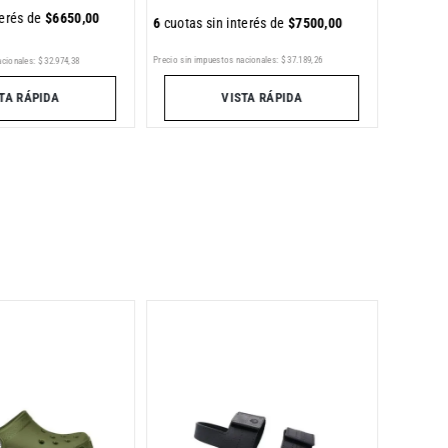
terés de
$
6650
,
00
6
cuotas sin interés de
$
7500
,
00
Precio sin impuestos nacionales:
$
37
.
189
,
26
acionales:
$
32
.
974
,
38
Precio sin im
VISTA RÁPIDA
TA RÁPIDA
Ojotas 