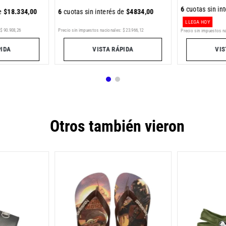
6
cuotas sin in
de
$
18
.
334
,
00
6
cuotas sin interés de
$
4834
,
00
LLEGA HOY
$
90
.
908
,
26
Precio sin impuestos nacionales:
$
23
.
966
,
12
Precio sin impuestos n
PIDA
VISTA RÁPIDA
VIS
Otros también vieron