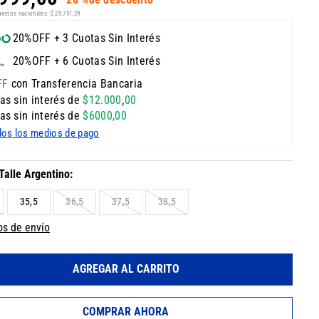
uestos nacionales:
$
29
.
751
,
24
20%OFF + 3 Cuotas Sin Interés
20%OFF + 6 Cuotas Sin Interés
FF
con Transferencia Bancaria
as sin interés de
$
12
.
000
,
00
as sin interés de
$
6000
,
00
dos los medios de pago
35,5
36,5
37,5
38,5
os de envío
AGREGAR AL CARRITO
COMPRAR AHORA