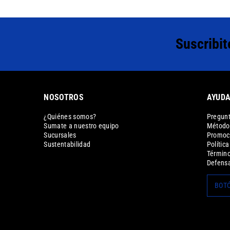
Suscribit
NOSOTROS
AYUD
¿Quiénes somos?
Pregunt
Sumate a nuestro equipo
Métodos
Sucursales
Promoc
Sustentabilidad
Polític
Término
Defensa
BOTÓ