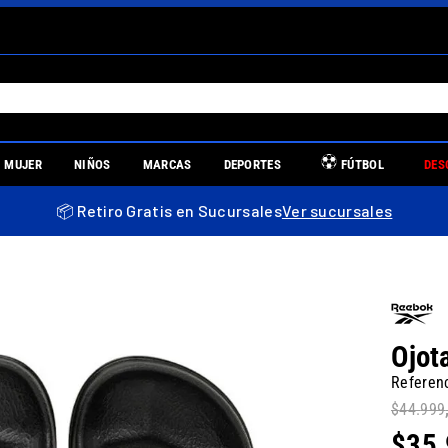
S MÁS BUSCADOS
MUJER
NIÑOS
MARCAS
DEPORTES
FÚTBOL
DES
es
📦 Retiro Gratis en Sucursales
Ver sucursales
re
Ojot
Referen
$
44
.
999
uniors
$
35
.