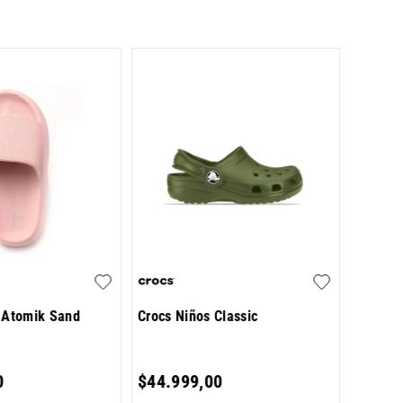
Ojotas 
$
19
.
7
10 %
de 
 Atomik Sand
Crocs Niños Classic
6
cuotas 
0
$
44
.
999
,
00