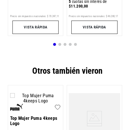
5
cuotas sin interés de
$
11
.
200
,
00
5
Precio sin impuestos nacionales:
$
70
.
247
,
11
Precio sin impuestos nacionales:
$
46
.
280
,
17
Pr
VISTA RÁPIDA
VISTA RÁPIDA
Otros también vieron
T
Top Mujer Puma 4keeps
Logo