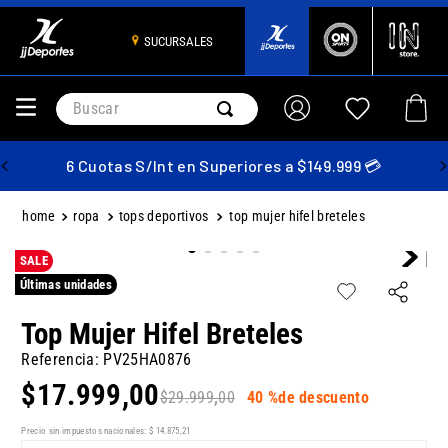
SUCURSALES
Buscar
6 Cuotas S/Int en Superiores a $149.999 💳
ropa
tops deportivos
top mujer hifel breteles
SALE
Últimas unidades
Top Mujer Hifel Breteles
Referencia
:
PV25HA0876
$
17
.
999
,
00
$
29
.
999
,
00
40 %
de descuento
Precio sin impuestos nacionales:
$
14
.
875
,
21