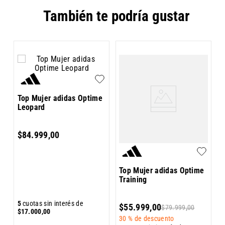
También te podría gustar
T
Top Mujer adidas Optime
Leopard
$
84
.
999
,
00
Top Mujer adidas Optime
Training
5
5
cuotas sin interés de
$
55
.
999
,
00
$
79
.
999
,
00
$
$
17
.
000
,
00
30 %
de descuento