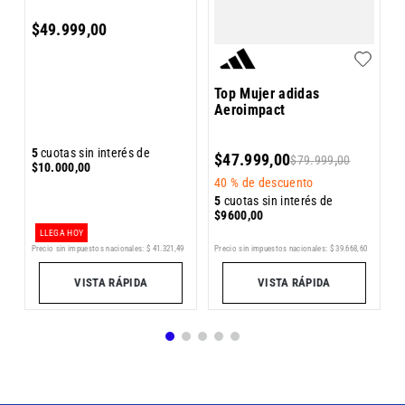
$
49
.
999
,
00
Top Mujer adidas
Aeroimpact
5
5
cuotas sin interés de
$
47
.
999
,
00
$
79
.
999
,
00
$
$
10
.
000
,
00
40 %
de descuento
5
cuotas sin interés de
$
9600
,
00
LLEGA HOY
Precio sin impuestos nacionales:
$
41
.
321
,
49
Precio sin impuestos nacionales:
$
39
.
668
,
60
Pr
3
VISTA RÁPIDA
VISTA RÁPIDA