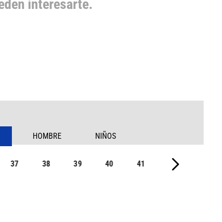
den interesarte.
HOMBRE
NIÑOS
37
38
39
40
41