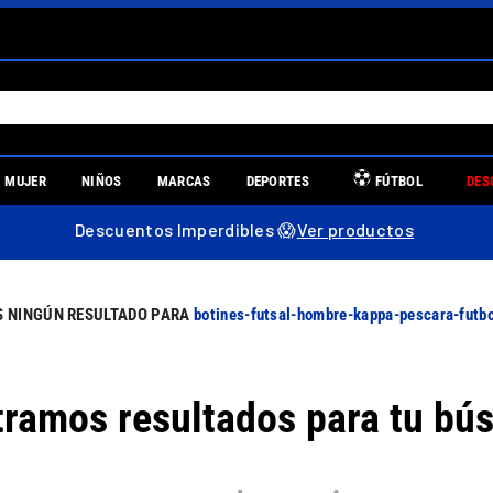
S MÁS BUSCADOS
MUJER
NIÑOS
MARCAS
DEPORTES
FÚTBOL
DES
es
Descuentos Imperdibles 😱
Ver productos
re
botines-futsal-hombre-kappa-pescara-fut
ramos resultados para tu bú
uniors