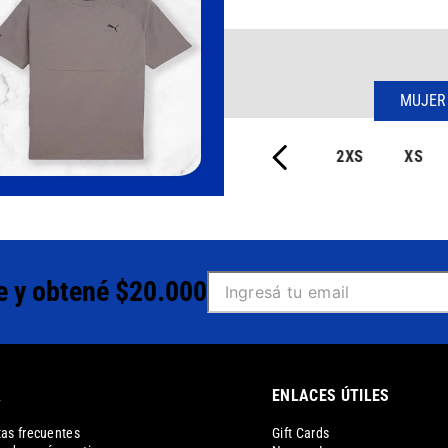
MUJER
2XS
XS
e y obtené $20.000
A
ENLACES ÚTILES
as frecuentes
Gift Cards