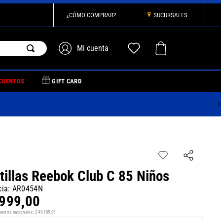
¿CÓMO COMPRAR?
SUCURSALES
CUENTOS
GIFT CARD
tillas Reebok Club C 85 Niños
cia
:
AR0454N
999
,
00
uestos nacionales:
$
49
.
585
,
95