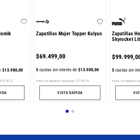
Atomik
Zapatillas Mujer Topper Kalyan
Zapatillas 
Skyrocket Li
$
69
.
499
,
00
$
99
.
999
,
0
5
cuotas sin interés de
$
13
.
900
,
00
de
$
13
.
980
,
00
5
cuotas sin in
$
57
.
767
,
77
Precio sin impuestos n
Precio sin impuestos nacionales:
$
57
.
437
,
19
PIDA
VIS
VISTA RÁPIDA