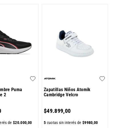
Zapatil
Primer
$
54
.
9
Hombre Puma
Zapatillas Niños Atomik
te 2
Cambridge Velcro
5
cuotas 
0
$
49
.
899
,
00
terés de
$
20
.
000
,
00
5
cuotas sin interés de
$
9980
,
00