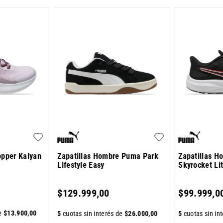
opper Kalyan
Zapatillas Hombre Puma Park
Zapatillas 
Lifestyle Easy
Skyrocket Li
$
129
.
999
,
00
$
99
.
999
,
0
de
$
13
.
900
,
00
5
cuotas sin interés de
$
26
.
000
,
00
5
cuotas sin in