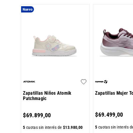
Nuevo
as
Zapatillas Niños Atomik
Zapatillas Mujer T
Patchmagic
000
,
00
$
69
.
499
,
00
$
69
.
899
,
00
5
cuotas sin interés 
5
cuotas sin interés de
$
13
.
980
,
00