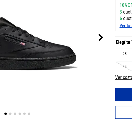
10%O
3
cuot
6
cuot
Ver to
28
34
Ver cost