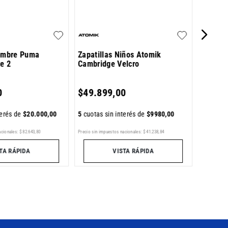
Hombre Puma
Zapatillas Niños Atomik
te 2
Cambridge Velcro
5
cuotas 
0
$
49
.
899
,
00
terés de
$
20
.
000
,
00
5
cuotas sin interés de
$
9980
,
00
Precio sin im
acionales:
$
82
.
643
,
80
Precio sin impuestos nacionales:
$
41
.
238
,
84
TA RÁPIDA
VISTA RÁPIDA