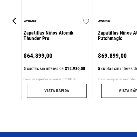
Zapatillas Niños Atomik
Zapatillas Niños 
Thunder Pro
Patchmagic
0
,
00
$
64
.
899
,
00
$
69
.
899
,
00
5
cuotas sin interés de
$
12
.
980
,
00
5
cuotas sin interés 
5
Precio sin impuestos nacionales:
$
53
.
635
,
54
Precio sin impuestos nacionales:
VISTA RÁPIDA
VISTA RÁ