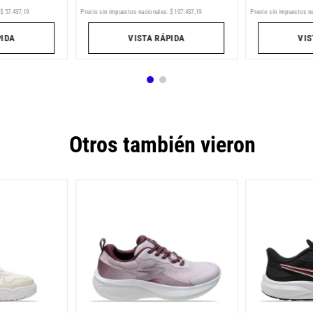
Precio sin impuestos nacionales:
$
107
.
437
,
19
Precio sin impuestos n
$
57
.
437
,
19
VISTA RÁPIDA
VIS
PIDA
Otros también vieron