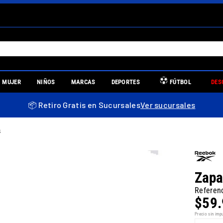
S MÁS BUSCADOS
MUJER
NIÑOS
MARCAS
DEPORTES
FÚTBOL
DES
es
📦 Retiro Gratis en Sucursales
Ver sucursales
s
re
Zapa
Referen
$
59
.
tina
Precio sin imp