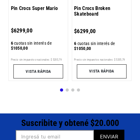
Pin Crocs Super Mario
Pin Crocs Broken
Skateboard
6
$
6299
,
00
$
6299
,
00
$
6
cuotas sin interés de
6
cuotas sin interés de
$
1050
,
00
$
1050
,
00
Precio sin impuestos nacionales:
$
5205
,
79
Pr
Precio sin impuestos nacionales:
$
5205
,
79
VISTA RÁPIDA
VISTA RÁPIDA
Suscribite y obtené $20.000
ENVIAR