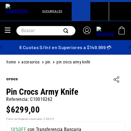
SUCURSALES
Buscar
6 Cuotas S/Int en Superiores a $149.999 💳
accesorios
pin
pin crocs army knife
Pin Crocs Army Knife
Referencia
:
C10010262
$
6299
,
00
Precio sin impuestos nacionales:
$
5205
,
79
10%OFF
con Transferencia Bancaria