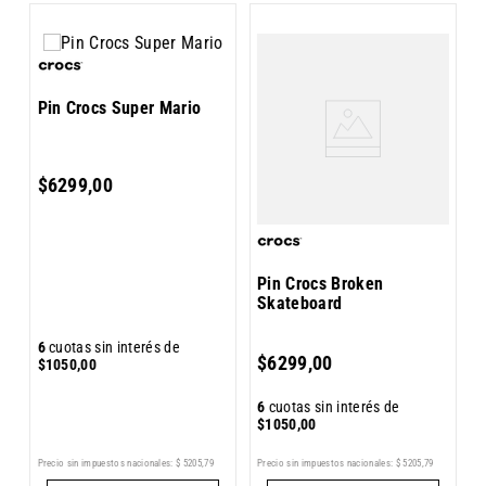
Pin Crocs Super Mario
P
$
6299
,
00
Pin Crocs Broken
Skateboard
6
cuotas sin interés de
6
$
6299
,
00
$
1050
,
00
$
6
cuotas sin interés de
$
1050
,
00
Precio sin impuestos nacionales:
$
5205
,
79
Precio sin impuestos nacionales:
$
5205
,
79
Pr